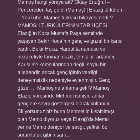
Mamoş hangi yöreye ait? Oktay Ertuğrul –
Pencereden taş geldi (Mamoş) | Elazığ türküleri
– YouTube. Mamoş türküsü hikayesi nedir?
MAMOSH TÜRKÜLERİNİN TARİHÇESİ
Elazığ’ın Koca Mustafa Paşa semtinde
yaşayan Bekir Hoca’nın genç ve güzel bir karısı
vardır. Bekir Hoca, Harput’ta namusu ve
nezaketiyle tanınan nazik, temiz bir adamdır.
Karısı ise komşularından değil, soylu bir
ailedendir, ancak gençliğinin verdiği
deneyimsizlik nedeniyle evlenmiştir. Genç,
güzel … Mamoş ne anlama gelir? Mamoş;
Elazığ yöresinde Mehmet ismiyle anılan
gençlere sevgi göstergesi olarak kullanılır.
Biliyorsunuz biz buna Mehmet’in kısaltılmışı
olan Memo diyoruz veya Elazığ’da Memo
yerine Mamo deniyor ve sevgi, şefkat, öz
sorumluluk gibi insani…