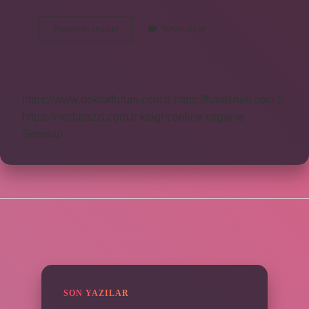
Mamoş
Devamını okuyun
Yorum Bırak
Türküsü
Kime
Ait
https://www.doktorforum.com.tr
https://hardshell.com.tr
https://modarazzi.com.tr
knight online
nttgame
Sitemap
SIDEBAR
SON YAZILAR