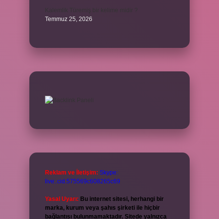
Kalemlik Türemiş bir kelime midir ?
Temmuz 25, 2026
Reklam ve İletişim:
Skype:
live:.cid.575569c608265c69
Yasal Uyarı:
Bu internet sitesi, herhangi bir
marka, kurum veya şahıs şirketi ile hiçbir
bağlantısı bulunmamaktadır. Sitede yalnızca