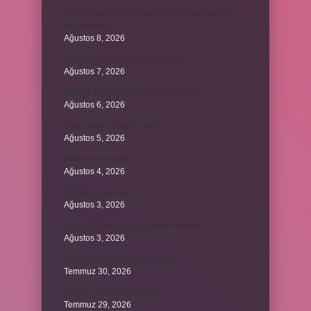
Teminat senedinin arka yüzüne hangi yazılar
yazılmalıdır ?
Ağustos 8, 2026
Kavşağın Türkçe anlamı nedir ?
Ağustos 7, 2026
Birleşik zamanlı yüklem nasıl olur ?
Ağustos 6, 2026
Kiyan hangi dilde bir isöi ?
Ağustos 5, 2026
Avans nasıl kesilir ?
Ağustos 4, 2026
500 kilo dana kaç TL ?
Ağustos 3, 2026
29’un 100’den küçük katları nelerdir ?
Ağustos 3, 2026
Şeflerin ek göstergesi ne oldu ?
Temmuz 30, 2026
Bardak nerelere vurulur ?
Temmuz 29, 2026