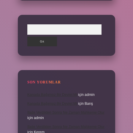
Arama
SON YORUMLAR
Kanada Bağımsız Bir Devlet Mi
için
admin
Kanada Bağımsız Bir Devlet Mi
için
Barış
Ifade Verdikten Sonra Ne Zaman Mahkeme Olur
için
admin
Ifade Verdikten Sonra Ne Zaman Mahkeme Olur
için
Kerem