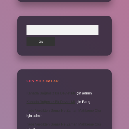
Arama
SON YORUMLAR
Kanada Bağımsız Bir Devlet Mi
için
admin
Kanada Bağımsız Bir Devlet Mi
için
Barış
Ifade Verdikten Sonra Ne Zaman Mahkeme Olur
için
admin
Ifade Verdikten Sonra Ne Zaman Mahkeme Olur