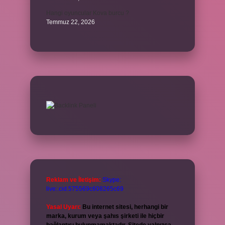
Hangi oyuncular Kova burcu ?
Temmuz 22, 2026
Reklam ve İletişim:
Skype:
live:.cid.575569c608265c69
Yasal Uyarı:
Bu internet sitesi, herhangi bir
marka, kurum veya şahıs şirketi ile hiçbir