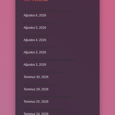
SON YAZILAR
Birleşik zamanlı yüklem nasıl olur ?
Ağustos 6, 2026
Kiyan hangi dilde bir isöi ?
Ağustos 5, 2026
Avans nasıl kesilir ?
Ağustos 4, 2026
500 kilo dana kaç TL ?
Ağustos 3, 2026
29’un 100’den küçük katları nelerdir ?
Ağustos 3, 2026
Şeflerin ek göstergesi ne oldu ?
Temmuz 30, 2026
Bardak nerelere vurulur ?
Temmuz 29, 2026
Kalemlik Türemiş bir kelime midir ?
Temmuz 25, 2026
Karne ismi ne anlama gelir ?
Temmuz 24, 2026