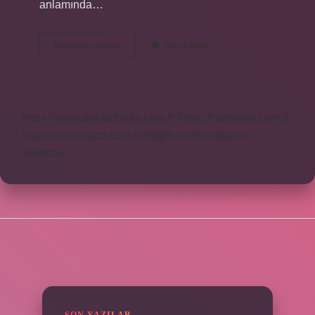
anlamında…
Ciğerimizi
Devamını okuyun
Yorum Bırak
Yaktın
Ne
Demek
https://www.doktorforum.com.tr
https://hardshell.com.tr
https://modarazzi.com.tr
knight online
nttgame
Sitemap
SIDEBAR