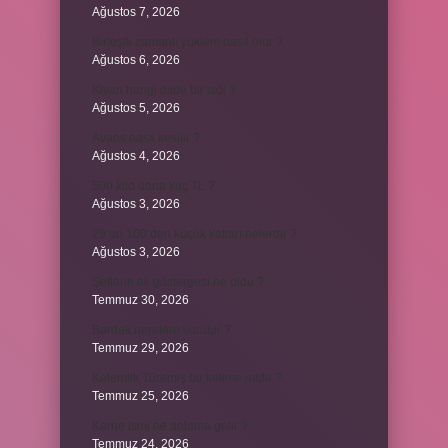
Ağustos 7, 2026
Birleşik zamanlı yüklem nasıl olur ?
Ağustos 6, 2026
Kiyan hangi dilde bir isöi ?
Ağustos 5, 2026
Avans nasıl kesilir ?
Ağustos 4, 2026
500 kilo dana kaç TL ?
Ağustos 3, 2026
29’un 100’den küçük katları nelerdir ?
Ağustos 3, 2026
Şeflerin ek göstergesi ne oldu ?
Temmuz 30, 2026
Bardak nerelere vurulur ?
Temmuz 29, 2026
Kalemlik Türemiş bir kelime midir ?
Temmuz 25, 2026
Karne ismi ne anlama gelir ?
Temmuz 24, 2026