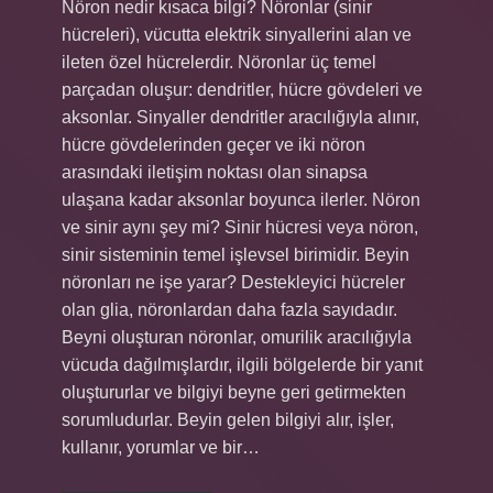
Nöron nedir kısaca bilgi? Nöronlar (sinir
hücreleri), vücutta elektrik sinyallerini alan ve
ileten özel hücrelerdir. Nöronlar üç temel
parçadan oluşur: dendritler, hücre gövdeleri ve
aksonlar. Sinyaller dendritler aracılığıyla alınır,
hücre gövdelerinden geçer ve iki nöron
arasındaki iletişim noktası olan sinapsa
ulaşana kadar aksonlar boyunca ilerler. Nöron
ve sinir aynı şey mi? Sinir hücresi veya nöron,
sinir sisteminin temel işlevsel birimidir. Beyin
nöronları ne işe yarar? Destekleyici hücreler
olan glia, nöronlardan daha fazla sayıdadır.
Beyni oluşturan nöronlar, omurilik aracılığıyla
vücuda dağılmışlardır, ilgili bölgelerde bir yanıt
oluştururlar ve bilgiyi beyne geri getirmekten
sorumludurlar. Beyin gelen bilgiyi alır, işler,
kullanır, yorumlar ve bir…