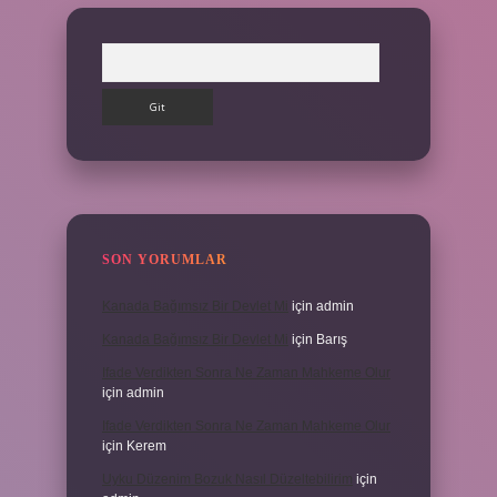
Arama
SON YORUMLAR
Kanada Bağımsız Bir Devlet Mi
için
admin
Kanada Bağımsız Bir Devlet Mi
için
Barış
Ifade Verdikten Sonra Ne Zaman Mahkeme Olur
için
admin
Ifade Verdikten Sonra Ne Zaman Mahkeme Olur
için
Kerem
Uyku Düzenim Bozuk Nasıl Düzeltebilirim
için