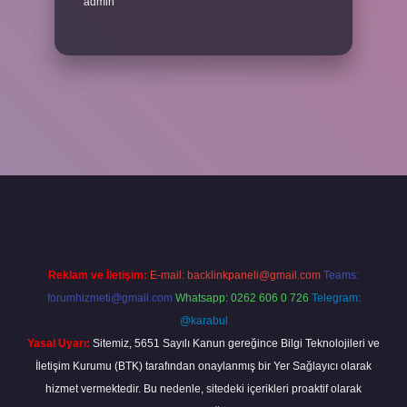
admin
el giriş
betexper bahis
Reklam ve İletişim:
E-mail:
backlinkpaneli@gmail.com
Teams:
forumhizmeti@gmail.com
Whatsapp: 0262 606 0 726
Telegram:
@karabul
Yasal Uyarı:
Sitemiz, 5651 Sayılı Kanun gereğince Bilgi Teknolojileri ve
İletişim Kurumu (BTK) tarafından onaylanmış bir Yer Sağlayıcı olarak
hizmet vermektedir. Bu nedenle, sitedeki içerikleri proaktif olarak