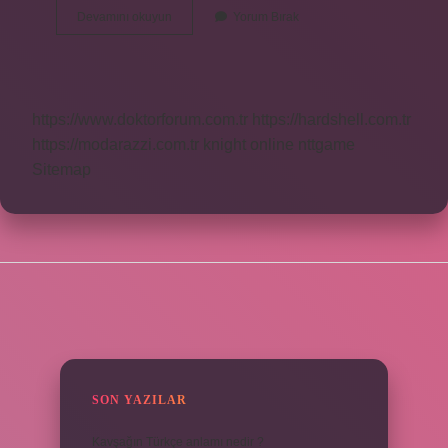
Nöron
Devamını okuyun
Yorum Bırak
Nedir
Kısaca
https://www.doktorforum.com.tr
https://hardshell.com.tr
https://modarazzi.com.tr
knight online
nttgame
Sitemap
SIDEBAR
SON YAZILAR
Kavşağın Türkçe anlamı nedir ?