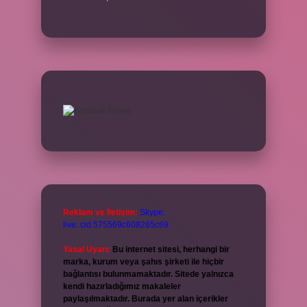
Reklam ve İletişim:
Skype:
live:.cid.575569c608265c69
Yasal Uyarı:
Bu internet sitesi, herhangi bir
marka, kurum veya şahıs şirketi ile hiçbir
bağlantısı bulunmamaktadır. Sitede yalnızca
kendi hazırladığımız makaleler
paylaşılmaktadır. Burada yer alan içerikler