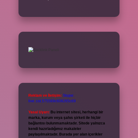
Reklam ve İletişim:
Skype:
live:.cid.575569c608265c69
Yasal Uyarı:
Bu internet sitesi, herhangi bir
marka, kurum veya şahıs şirketi ile hiçbir
bağlantısı bulunmamaktadır. Sitede yalnızca
kendi hazırladığımız makaleler
paylaşılmaktadır. Burada yer alan içerikler