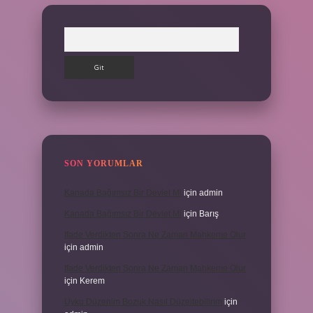
Arama
SON YORUMLAR
Kanada Bağımsız Bir Devlet Mi
için
admin
Kanada Bağımsız Bir Devlet Mi
için
Barış
Ifade Verdikten Sonra Ne Zaman Mahkeme Olur
için
admin
Ifade Verdikten Sonra Ne Zaman Mahkeme Olur
için
Kerem
Uyku Düzenim Bozuk Nasıl Düzeltebilirim
için