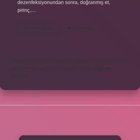
dezenfeksiyonundan sonra, doğranmış et,
pirinç,…
Mumbar
Devamını okuyun
Yorum Bırak
Dolması
Hayvanın
Neresi
https://www.doktorforum.com.tr
https://hardshell.com.tr
https://modarazzi.com.tr
knight online
nttgame
Sitemap
SIDEBAR