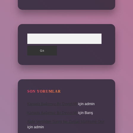
Arama
SON YORUMLAR
Kanada Bağımsız Bir Devlet Mi
için
admin
Kanada Bağımsız Bir Devlet Mi
için
Barış
Ifade Verdikten Sonra Ne Zaman Mahkeme Olur
için
admin