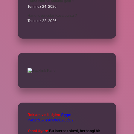
Karne ismi ne anlama gelir ?
Temmuz 24, 2026
Hangi oyuncular Kova burcu ?
Temmuz 22, 2026
Reklam ve İletişim:
Skype:
live:.cid.575569c608265c69
Yasal Uyarı:
Bu internet sitesi, herhangi bir