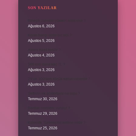
SON YAZILAR
Birleşik zamanlı yüklem nasıl olur ?
Ağustos 6, 2026
Kiyan hangi dilde bir isöi ?
Ağustos 5, 2026
Avans nasıl kesilir ?
Ağustos 4, 2026
500 kilo dana kaç TL ?
Ağustos 3, 2026
29’un 100’den küçük katları nelerdir ?
Ağustos 3, 2026
Şeflerin ek göstergesi ne oldu ?
Temmuz 30, 2026
Bardak nerelere vurulur ?
Temmuz 29, 2026
Kalemlik Türemiş bir kelime midir ?
Temmuz 25, 2026