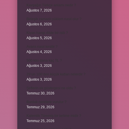
Kavşağın Türkçe anlamı nedir ?
Ağustos 7, 2026
Birleşik zamanlı yüklem nasıl olur ?
Ağustos 6, 2026
Kiyan hangi dilde bir isöi ?
Ağustos 5, 2026
Avans nasıl kesilir ?
Ağustos 4, 2026
500 kilo dana kaç TL ?
Ağustos 3, 2026
29’un 100’den küçük katları nelerdir ?
Ağustos 3, 2026
Şeflerin ek göstergesi ne oldu ?
Temmuz 30, 2026
Bardak nerelere vurulur ?
Temmuz 29, 2026
Kalemlik Türemiş bir kelime midir ?
Temmuz 25, 2026