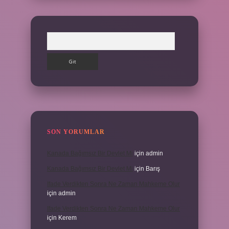
Arama
SON YORUMLAR
Kanada Bağımsız Bir Devlet Mi
için
admin
Kanada Bağımsız Bir Devlet Mi
için
Barış
Ifade Verdikten Sonra Ne Zaman Mahkeme Olur
için
admin
Ifade Verdikten Sonra Ne Zaman Mahkeme Olur
için
Kerem