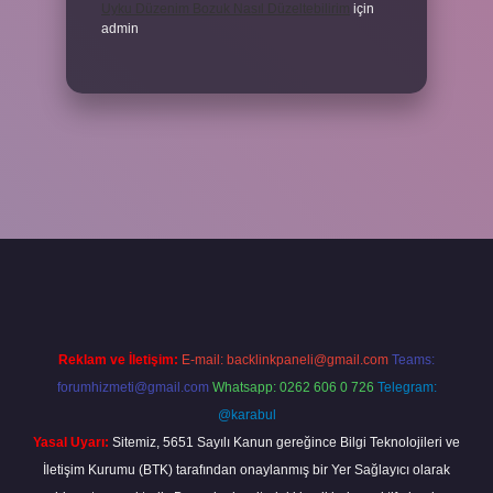
Uyku Düzenim Bozuk Nasıl Düzeltebilirim
için
admin
el giriş
betexper bahis
Reklam ve İletişim:
E-mail:
backlinkpaneli@gmail.com
Teams:
forumhizmeti@gmail.com
Whatsapp: 0262 606 0 726
Telegram:
@karabul
Yasal Uyarı:
Sitemiz, 5651 Sayılı Kanun gereğince Bilgi Teknolojileri ve
İletişim Kurumu (BTK) tarafından onaylanmış bir Yer Sağlayıcı olarak