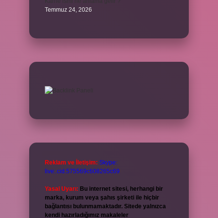
Karne ismi ne anlama gelir ?
Temmuz 24, 2026
Reklam ve İletişim:
Skype:
live:.cid.575569c608265c69
Yasal Uyarı:
Bu internet sitesi, herhangi bir
marka, kurum veya şahıs şirketi ile hiçbir
bağlantısı bulunmamaktadır. Sitede yalnızca
kendi hazırladığımız makaleler