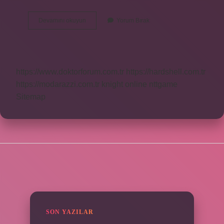
Avometre
Devamını okuyun
Yorum Bırak
Neyi
Ölçer
https://www.doktorforum.com.tr
https://hardshell.com.tr
https://modarazzi.com.tr
knight online
nttgame
Sitemap
SIDEBAR
SON YAZILAR