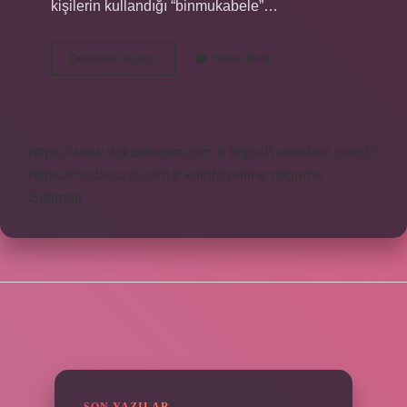
kişilerin kullandığı “binmukabele”…
Bir
Devamını okuyun
Yorum Bırak
Mukabele
Ne
Demek
Tdk
https://www.doktorforum.com.tr
https://hardshell.com.tr
https://modarazzi.com.tr
knight online
nttgame
Sitemap
SIDEBAR