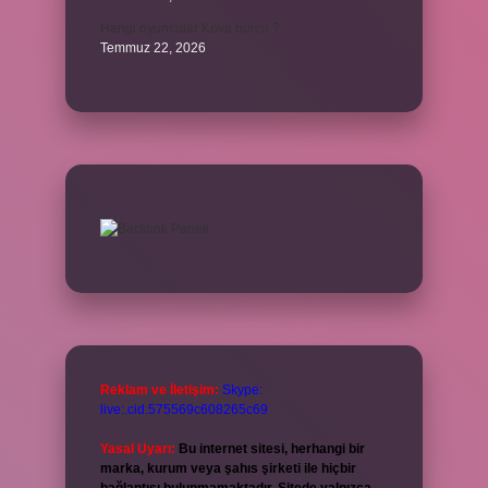
Hangi oyuncular Kova burcu ?
Temmuz 22, 2026
Reklam ve İletişim:
Skype:
live:.cid.575569c608265c69
Yasal Uyarı:
Bu internet sitesi, herhangi bir
marka, kurum veya şahıs şirketi ile hiçbir