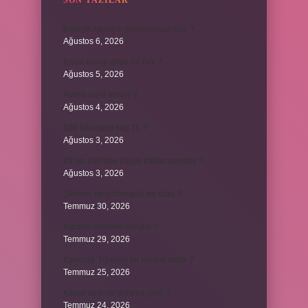
SON YAZILAR
Birleşik zamanlı yüklem nasıl olur ?
Ağustos 6, 2026
Kiyan hangi dilde bir isöi ?
Ağustos 5, 2026
Avans nasıl kesilir ?
Ağustos 4, 2026
500 kilo dana kaç TL ?
Ağustos 3, 2026
29’un 100’den küçük katları nelerdir ?
Ağustos 3, 2026
Şeflerin ek göstergesi ne oldu ?
Temmuz 30, 2026
Bardak nerelere vurulur ?
Temmuz 29, 2026
Kalemlik Türemiş bir kelime midir ?
Temmuz 25, 2026
Karne ismi ne anlama gelir ?
Temmuz 24, 2026