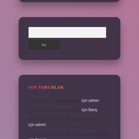
Arama
SON YORUMLAR
Kanada Bağımsız Bir Devlet Mi
için
admin
Kanada Bağımsız Bir Devlet Mi
için
Barış
Ifade Verdikten Sonra Ne Zaman Mahkeme Olur
için
admin
Ifade Verdikten Sonra Ne Zaman Mahkeme Olur