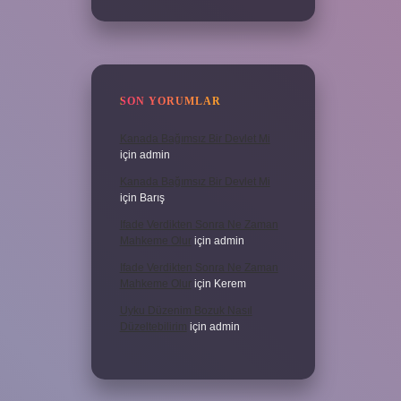
SON YORUMLAR
Kanada Bağımsız Bir Devlet Mi
için
admin
Kanada Bağımsız Bir Devlet Mi
için
Barış
Ifade Verdikten Sonra Ne Zaman
Mahkeme Olur
için
admin
Ifade Verdikten Sonra Ne Zaman
Mahkeme Olur
için
Kerem
Uyku Düzenim Bozuk Nasıl
Düzeltebilirim
için
admin