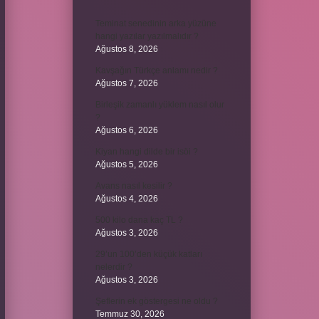
Teminat senedinin arka yüzüne
hangi yazılar yazılmalıdır ?
Ağustos 8, 2026
Kavşağın Türkçe anlamı nedir ?
Ağustos 7, 2026
Birleşik zamanlı yüklem nasıl olur
?
Ağustos 6, 2026
Kiyan hangi dilde bir isöi ?
Ağustos 5, 2026
Avans nasıl kesilir ?
Ağustos 4, 2026
500 kilo dana kaç TL ?
Ağustos 3, 2026
29’un 100’den küçük katları
nelerdir ?
Ağustos 3, 2026
Şeflerin ek göstergesi ne oldu ?
Temmuz 30, 2026