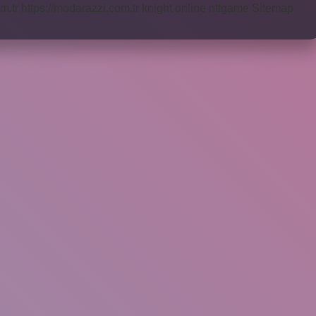
m.tr
https://modarazzi.com.tr
knight online
nttgame
Sitemap