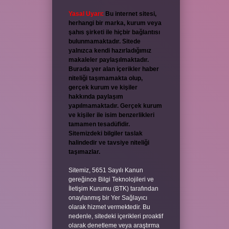
Yasal Uyarı:
Bu internet sitesi,
herhangi bir marka, kurum veya
şahıs şirketi ile hiçbir bağlantısı
bulunmamaktadır. Sitede
yalnızca kendi hazırladığımız
makaleler paylaşılmaktadır.
Burada yer alan içerikler haber
niteliği taşımamakta olup,
gerçek kurum ve kişiler
hakkında paylaşım
yapılmamaktadır. Gerçek kurum
ve kişiler ile isim benzerlikleri
tamamen tesadüfidir.
Sitemizdeki bilgiler taslak
halindedir ve tavsiye niteliği
taşımazlar.
Sitemiz, 5651 Sayılı Kanun
gereğince Bilgi Teknolojileri ve
İletişim Kurumu (BTK) tarafından
onaylanmış bir Yer Sağlayıcı
olarak hizmet vermektedir. Bu
nedenle, sitedeki içerikleri proaktif
olarak denetleme veya araştırma