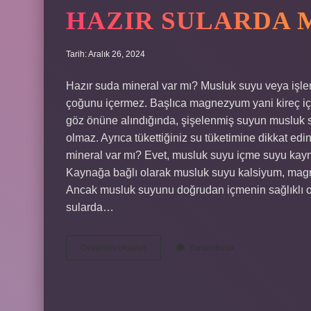
HAZIR SULARDA 
Tarih: Aralık 26, 2024
Hazır suda mineral var mı? Musluk suyu veya işle
çoğunu içermez. Başlıca magnezyum yani kireç içe
göz önüne alındığında, şişelenmiş suyun musluk s
olmaz. Ayrıca tükettiğiniz su tüketimine dikkat ed
mineral var mı? Evet, musluk suyu içme suyu kaynakl
Kaynağa bağlı olarak musluk suyu kalsiyum, magn
Ancak musluk suyunu doğrudan içmenin sağlıklı ol
sularda…
Hazır
Devamını okuyun
Yorum Bırak
Sularda
Mineral
Var
Mı