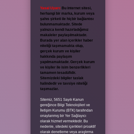
Yasal Uyarı:
Bu internet sitesi,
herhangi bir marka, kurum veya
şahıs şirketi ile hiçbir bağlantısı
bulunmamaktadır. Sitede
yalnızca kendi hazırladığımız
makaleler paylaşılmaktadır.
Burada yer alan içerikler haber
niteliği taşımamakta olup,
gerçek kurum ve kişiler
hakkında paylaşım
yapılmamaktadır. Gerçek kurum
ve kişiler ile isim benzerlikleri
tamamen tesadüfidir.
Sitemizdeki bilgiler taslak
halindedir ve tavsiye niteliği
taşımazlar.
Sitemiz, 5651 Sayılı Kanun
gereğince Bilgi Teknolojileri ve
İletişim Kurumu (BTK) tarafından
onaylanmış bir Yer Sağlayıcı
olarak hizmet vermektedir. Bu
nedenle, sitedeki içerikleri proaktif
olarak denetleme veya araştırma