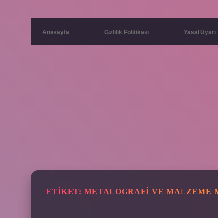
Anasayfa
Gizlilik Politikası
Yasal Uyarı
ETIKET:
METALOGRAFI VE MALZEME M