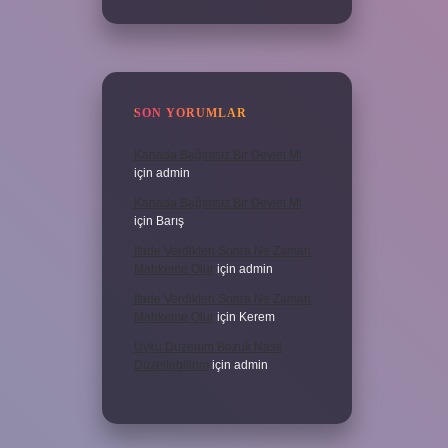
SON YORUMLAR
Kanada Bağımsız Bir Devlet Mi
için
admin
Kanada Bağımsız Bir Devlet Mi
için
Barış
Ifade Verdikten Sonra Ne Zaman
Mahkeme Olur
için
admin
Ifade Verdikten Sonra Ne Zaman
Mahkeme Olur
için
Kerem
Uyku Düzenim Bozuk Nasıl
Düzeltebilirim
için
admin