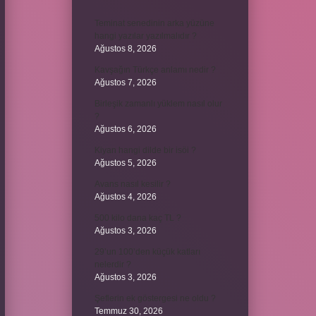
Teminat senedinin arka yüzüne
hangi yazılar yazılmalıdır ?
Ağustos 8, 2026
Kavşağın Türkçe anlamı nedir ?
Ağustos 7, 2026
Birleşik zamanlı yüklem nasıl olur
?
Ağustos 6, 2026
Kiyan hangi dilde bir isöi ?
Ağustos 5, 2026
Avans nasıl kesilir ?
Ağustos 4, 2026
500 kilo dana kaç TL ?
Ağustos 3, 2026
29’un 100’den küçük katları
nelerdir ?
Ağustos 3, 2026
Şeflerin ek göstergesi ne oldu ?
Temmuz 30, 2026