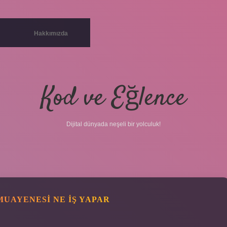
Hakkımızda
Kod ve Eğlence
Dijital dünyada neşeli bir yolculuk!
UAYENESI NE IŞ YAPAR