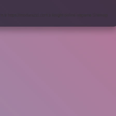
m.tr
https://modarazzi.com.tr
knight online
nttgame
Sitemap