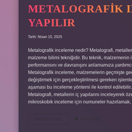
METALOGRAFIK I
YAPILIR
Tarih: Nisan 15, 2025
Metalografik inceleme nedir? Metalografi, metalleri
malzeme bilimi tekniğidir. Bu teknik, malzemenin i
performansını ve davranışını anlamamıza yardımcı
Metalografik inceleme, malzemelerin geçmişte geçird
değiştirmek için gerçekleştirilmesi gereken işleml
aşaması bu inceleme yöntemi ile kontrol edilebili
Metalografi, metallerin iç yapılarını inceleyerek öze
mikroskobik inceleme için numuneler hazırlamak,
Metalografik
Devamını okuyun
Yorum Bırak
Inceleme
Nasıl