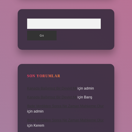
Arama
SON YORUMLAR
Kanada Bağımsız Bir Devlet Mi
için
admin
Kanada Bağımsız Bir Devlet Mi
için
Barış
Ifade Verdikten Sonra Ne Zaman Mahkeme Olur
için
admin
Ifade Verdikten Sonra Ne Zaman Mahkeme Olur
için
Kerem