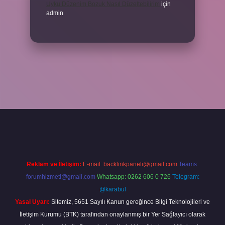
Uyku Düzenim Bozuk Nasıl Düzeltebilirim
için
admin
el giriş
betexper bahis
Reklam ve İletişim:
E-mail:
backlinkpaneli@gmail.com
Teams:
forumhizmeti@gmail.com
Whatsapp: 0262 606 0 726
Telegram:
@karabul
Yasal Uyarı:
Sitemiz, 5651 Sayılı Kanun gereğince Bilgi Teknolojileri ve
İletişim Kurumu (BTK) tarafından onaylanmış bir Yer Sağlayıcı olarak