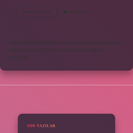
Menekşe
Devamını okuyun
Yorum Bırak
Çiçeği
Hangi
Ayda
Ekilir
https://www.doktorforum.com.tr
https://hardshell.com.tr
https://modarazzi.com.tr
knight online
nttgame
Sitemap
SIDEBAR
SON YAZILAR