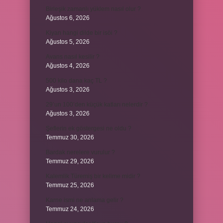
Birleşik zamanlı yüklem nasıl olur ?
Ağustos 6, 2026
Kiyan hangi dilde bir isöi ?
Ağustos 5, 2026
Avans nasıl kesilir ?
Ağustos 4, 2026
500 kilo dana kaç TL ?
Ağustos 3, 2026
29’un 100’den küçük katları nelerdir ?
Ağustos 3, 2026
Şeflerin ek göstergesi ne oldu ?
Temmuz 30, 2026
Bardak nerelere vurulur ?
Temmuz 29, 2026
Kalemlik Türemiş bir kelime midir ?
Temmuz 25, 2026
Karne ismi ne anlama gelir ?
Temmuz 24, 2026