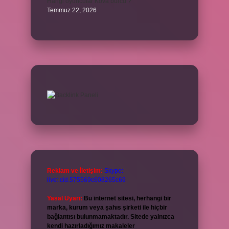
Hangi oyuncular Kova burcu ?
Temmuz 22, 2026
Reklam ve İletişim:
Skype:
live:.cid.575569c608265c69
Yasal Uyarı:
Bu internet sitesi, herhangi bir
marka, kurum veya şahıs şirketi ile hiçbir
bağlantısı bulunmamaktadır. Sitede yalnızca
kendi hazırladığımız makaleler