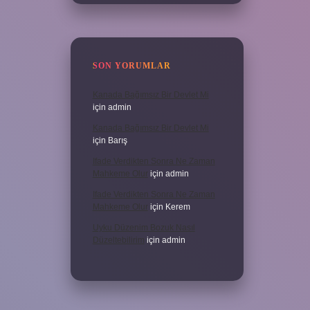
SON YORUMLAR
Kanada Bağımsız Bir Devlet Mi
için
admin
Kanada Bağımsız Bir Devlet Mi
için
Barış
Ifade Verdikten Sonra Ne Zaman
Mahkeme Olur
için
admin
Ifade Verdikten Sonra Ne Zaman
Mahkeme Olur
için
Kerem
Uyku Düzenim Bozuk Nasıl
Düzeltebilirim
için
admin