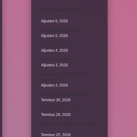
Birleşik zamanlı yüklem nasıl olur
?
Ağustos 6, 2026
Kiyan hangi dilde bir isöi ?
Ağustos 5, 2026
Avans nasıl kesilir ?
Ağustos 4, 2026
500 kilo dana kaç TL ?
Ağustos 3, 2026
29’un 100’den küçük katları
nelerdir ?
Ağustos 3, 2026
Şeflerin ek göstergesi ne oldu ?
Temmuz 30, 2026
Bardak nerelere vurulur ?
Temmuz 29, 2026
Kalemlik Türemiş bir kelime midir
?
Temmuz 25, 2026