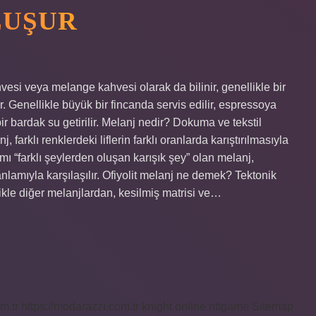
LUŞUR
esi veya melange kahvesi olarak da bilinir, genellikle bir
ür. Genellikle büyük bir fincanda servis edilir, espressoya
ir bardak su getirilir. Melanj nedir? Dokuma ve tekstil
 farklı renklerdeki liflerin farklı oranlarda karıştırılmasıyla
amı “farklı şeylerden oluşan karışık şey” olan melanj,
anlamıyla karşılaşılır. Ofiyolit melanj ne demek? Tektonik
likle diğer melanjlardan, kesilmiş matrisi ve…
m.tr
https://modarazzi.com.tr
knight online
nttgame
Sitemap