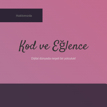
Hakkımızda
Kod ve Eğlence
Dijital dünyada neşeli bir yolculuk!