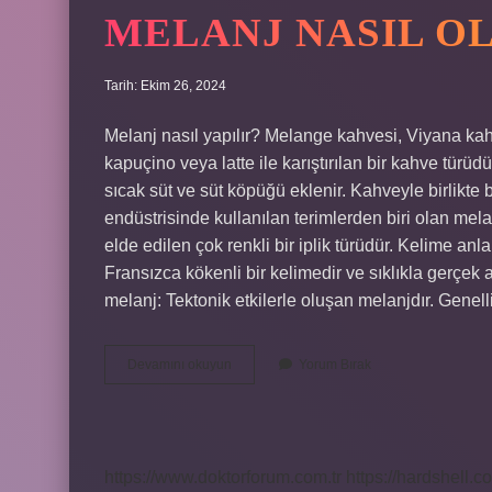
MELANJ NASIL O
Tarih: Ekim 26, 2024
Melanj nasıl yapılır? Melange kahvesi, Viyana kahv
kapuçino veya latte ile karıştırılan bir kahve türüd
sıcak süt ve süt köpüğü eklenir. Kahveyle birlikte b
endüstrisinde kullanılan terimlerden biri olan melanj,
elde edilen çok renkli bir iplik türüdür. Kelime anl
Fransızca kökenli bir kelimedir ve sıklıkla gerçek 
melanj: Tektonik etkilerle oluşan melanjdır. Genel
Melanj
Devamını okuyun
Yorum Bırak
Nasıl
Oluşur
https://www.doktorforum.com.tr
https://hardshell.co