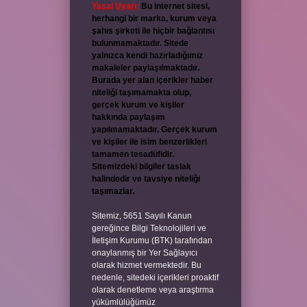
Yasal Uyarı:
Bu internet sitesi,
herhangi bir marka, kurum veya
şahıs şirketi ile hiçbir bağlantısı
bulunmamaktadır. Sitede
yalnızca kendi hazırladığımız
makaleler paylaşılmaktadır.
Burada yer alan içerikler haber
niteliği taşımamakta olup,
gerçek kurum ve kişiler
hakkında paylaşım
yapılmamaktadır. Gerçek kurum
ve kişiler ile isim benzerlikleri
tamamen tesadüfidir.
Sitemizdeki bilgiler taslak
halindedir ve tavsiye niteliği
taşımazlar.
Sitemiz, 5651 Sayılı Kanun
gereğince Bilgi Teknolojileri ve
İletişim Kurumu (BTK) tarafından
onaylanmış bir Yer Sağlayıcı
olarak hizmet vermektedir. Bu
nedenle, sitedeki içerikleri proaktif
olarak denetleme veya araştırma
yükümlülüğümüz