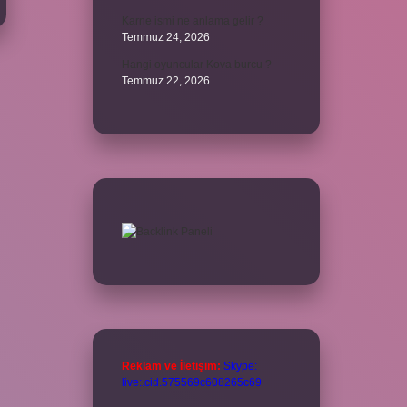
Karne ismi ne anlama gelir ?
Temmuz 24, 2026
Hangi oyuncular Kova burcu ?
Temmuz 22, 2026
Reklam ve İletişim:
Skype:
live:.cid.575569c608265c69