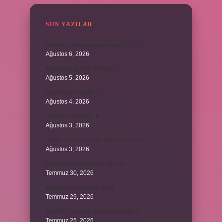
SON YAZILAR
Birleşik zamanlı yüklem nasıl olur ?
Ağustos 6, 2026
Kiyan hangi dilde bir isöi ?
Ağustos 5, 2026
Avans nasıl kesilir ?
Ağustos 4, 2026
500 kilo dana kaç TL ?
Ağustos 3, 2026
29’un 100’den küçük katları nelerdir ?
Ağustos 3, 2026
Şeflerin ek göstergesi ne oldu ?
Temmuz 30, 2026
Bardak nerelere vurulur ?
Temmuz 29, 2026
Kalemlik Türemiş bir kelime midir ?
Temmuz 25, 2026