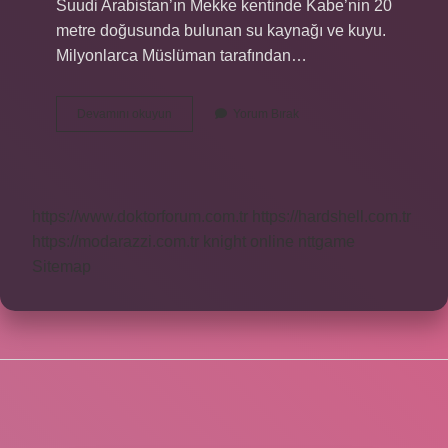
Suudi Arabistan’ın Mekke kentinde Kabe’nin 20
metre doğusunda bulunan su kaynağı ve kuyu.
Milyonlarca Müslüman tarafından…
Suudi
Devamını okuyun
Yorum Bırak
Arabistan
Içme
Suyu
Ihtiyacını
Nasıl
https://www.doktorforum.com.tr
https://hardshell.com.tr
Karşılıyor
https://modarazzi.com.tr
knight online
nttgame
Sitemap
SIDEBAR