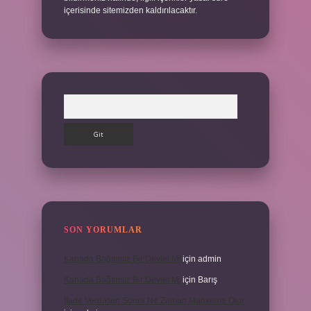
içerisinde sitemizden kaldırılacaktır.
Arama
SON YORUMLAR
Kanada Bağımsız Bir Devlet Mi
için
admin
Kanada Bağımsız Bir Devlet Mi
için
Barış
Ifade Verdikten Sonra Ne Zaman Mahkeme Olur