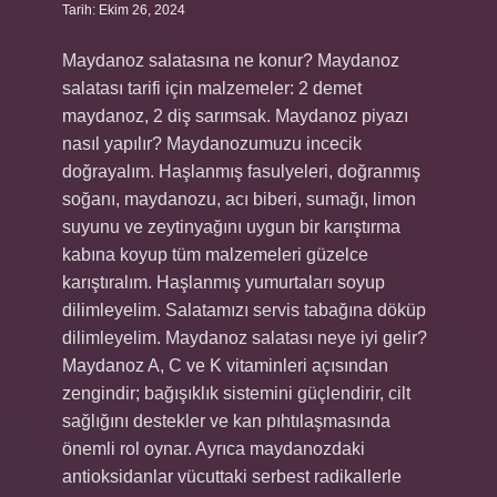
Tarih: Ekim 26, 2024
Maydanoz salatasına ne konur? Maydanoz
salatası tarifi için malzemeler: 2 demet
maydanoz, 2 diş sarımsak. Maydanoz piyazı
nasıl yapılır? Maydanozumuzu incecik
doğrayalım. Haşlanmış fasulyeleri, doğranmış
soğanı, maydanozu, acı biberi, sumağı, limon
suyunu ve zeytinyağını uygun bir karıştırma
kabına koyup tüm malzemeleri güzelce
karıştıralım. Haşlanmış yumurtaları soyup
dilimleyelim. Salatamızı servis tabağına döküp
dilimleyelim. Maydanoz salatası neye iyi gelir?
Maydanoz A, C ve K vitaminleri açısından
zengindir; bağışıklık sistemini güçlendirir, cilt
sağlığını destekler ve kan pıhtılaşmasında
önemli rol oynar. Ayrıca maydanozdaki
antioksidanlar vücuttaki serbest radikallerle