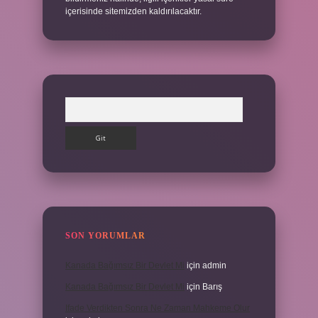
içerisinde sitemizden kaldırılacaktır.
Arama
SON YORUMLAR
Kanada Bağımsız Bir Devlet Mi
için
admin
Kanada Bağımsız Bir Devlet Mi
için
Barış
Ifade Verdikten Sonra Ne Zaman Mahkeme Olur