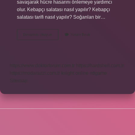
savaşarak hücre hasarını önlemeye yardımcı
olur. Kebapçı salatası nasıl yapılır? Kebapçı
salatası tarifi nasıl yapılır? Soğanları bir…
Maydanoz
Devamını okuyun
Yorum Bırak
Salatası
Nasıl
Yapılır
https://www.doktorforum.com.tr
https://hardshell.com.tr
https://modarazzi.com.tr
knight online
nttgame
Sitemap
SIDEBAR