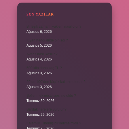
SON YAZILAR
Birleşik zamanlı yüklem nasıl olur ?
Ağustos 6, 2026
Kiyan hangi dilde bir isöi ?
Ağustos 5, 2026
Avans nasıl kesilir ?
Ağustos 4, 2026
500 kilo dana kaç TL ?
Ağustos 3, 2026
29’un 100’den küçük katları nelerdir ?
Ağustos 3, 2026
Şeflerin ek göstergesi ne oldu ?
Temmuz 30, 2026
Bardak nerelere vurulur ?
Temmuz 29, 2026
Kalemlik Türemiş bir kelime midir ?
Temmuz 25, 2026