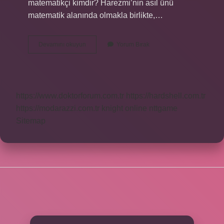
matematikçi kimdir? Harezmi’nin asıl ünü
matematik alanında olmakla birlikte,…
Ünlü
Devamını okuyun
Yorum Bırak
Türk
İSlam
Matematikçiler
Kimlerdir
https://www.doktorforum.com.tr
https://hardshell.com.tr
https://modarazzi.com.tr
knight online
nttgame
Sitemap
SIDEBAR