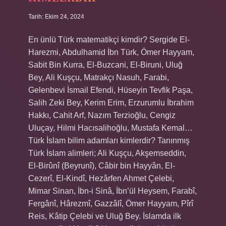
Tarih: Ekim 24, 2024
En ünlü Türk matematikçi kimdir? Sergide El-
Harezmi, Abdulhamid İbn Türk, Ömer Hayyam,
Sabit Bin Kurra, El-Buzcani, El-Biruni, Uluğ
Bey, Ali Kuşçu, Matrakçı Nasuh, Farabi,
Gelenbevi İsmail Efendi, Hüseyin Tevfik Paşa,
Salih Zeki Bey, Kerim Erim, Erzurumlu İbrahim
Hakkı, Cahit Arf, Nazım Terzioğlu, Cengiz
Uluçay, Hilmi Hacısalihoğlu, Mustafa Kemal…
Türk İslam bilim adamları kimlerdir? Tanınmış
Türk İslam alimleri; Ali Kuşçu, Akşemseddin,
El-Birûnî (Beyrunî), Câbir bin Hayyân, El-
Cezerî, El-Kindî, Hezârfen Ahmet Çelebi,
Mimar Sinan, İbn-i Sinâ, İbn’ül Heysem, Farabî,
Fergânî, Hârezmî, Gazzâlî, Ömer Hayyam, Pîrî
Reis, Kâtip Çelebi ve Uluğ Bey. İslamda ilk