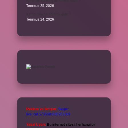
Kalemlik Türemiş bir kelime midir ?
Temmuz 25, 2026
Karne ismi ne anlama gelir ?
Temmuz 24, 2026
Reklam ve İletişim:
Skype:
live:.cid.575569c608265c69
Yasal Uyarı:
Bu internet sitesi, herhangi bir