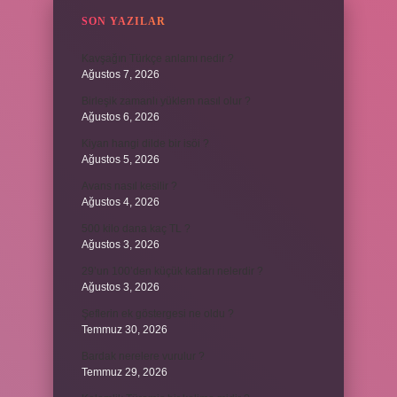
SON YAZILAR
Kavşağın Türkçe anlamı nedir ?
Ağustos 7, 2026
Birleşik zamanlı yüklem nasıl olur ?
Ağustos 6, 2026
Kiyan hangi dilde bir isöi ?
Ağustos 5, 2026
Avans nasıl kesilir ?
Ağustos 4, 2026
500 kilo dana kaç TL ?
Ağustos 3, 2026
29’un 100’den küçük katları nelerdir ?
Ağustos 3, 2026
Şeflerin ek göstergesi ne oldu ?
Temmuz 30, 2026
Bardak nerelere vurulur ?
Temmuz 29, 2026