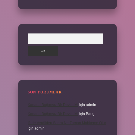
Arama
SON YORUMLAR
Kanada Bağımsız Bir Devlet Mi
için
admin
Kanada Bağımsız Bir Devlet Mi
için
Barış
Ifade Verdikten Sonra Ne Zaman Mahkeme Olur
için
admin