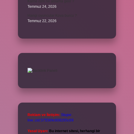
Karne ismi ne anlama gelir ?
Temmuz 24, 2026
Hangi oyuncular Kova burcu ?
Temmuz 22, 2026
Reklam ve İletişim:
Skype:
live:.cid.575569c608265c69
Yasal Uyarı:
Bu internet sitesi, herhangi bir