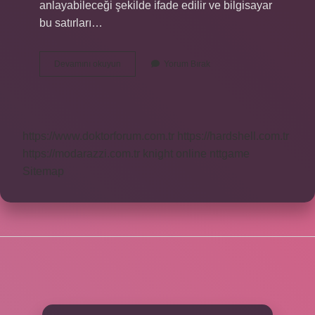
anlayabileceği şekilde ifade edilir ve bilgisayar
bu satırları…
Macar
Devamını okuyun
Yorum Bırak
Algoritması
Ne
Demek
https://www.doktorforum.com.tr
https://hardshell.com.tr
https://modarazzi.com.tr
knight online
nttgame
Sitemap
SIDEBAR