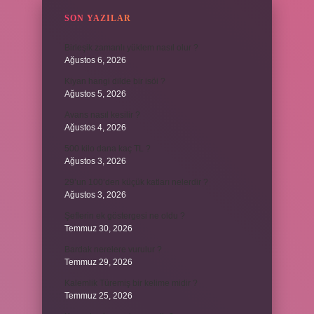
SON YAZILAR
Birleşik zamanlı yüklem nasıl olur ?
Ağustos 6, 2026
Kiyan hangi dilde bir isöi ?
Ağustos 5, 2026
Avans nasıl kesilir ?
Ağustos 4, 2026
500 kilo dana kaç TL ?
Ağustos 3, 2026
29’un 100’den küçük katları nelerdir ?
Ağustos 3, 2026
Şeflerin ek göstergesi ne oldu ?
Temmuz 30, 2026
Bardak nerelere vurulur ?
Temmuz 29, 2026
Kalemlik Türemiş bir kelime midir ?
Temmuz 25, 2026