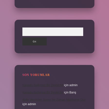
Arama
SON YORUMLAR
Kanada Bağımsız Bir Devlet Mi
için
admin
Kanada Bağımsız Bir Devlet Mi
için
Barış
Ifade Verdikten Sonra Ne Zaman Mahkeme Olur
için
admin