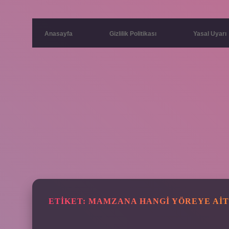
Anasayfa
Gizlilik Politikası
Yasal Uyarı
ETIKET:
MAMZANA HANGI YÖREYE AIT