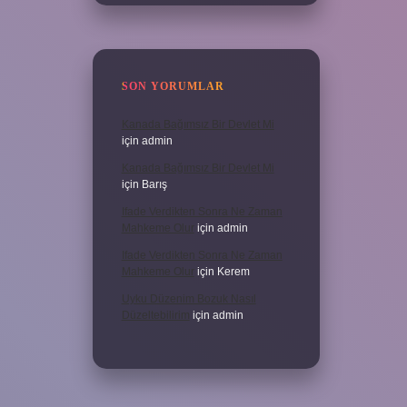
SON YORUMLAR
Kanada Bağımsız Bir Devlet Mi
için
admin
Kanada Bağımsız Bir Devlet Mi
için
Barış
Ifade Verdikten Sonra Ne Zaman
Mahkeme Olur
için
admin
Ifade Verdikten Sonra Ne Zaman
Mahkeme Olur
için
Kerem
Uyku Düzenim Bozuk Nasıl
Düzeltebilirim
için
admin