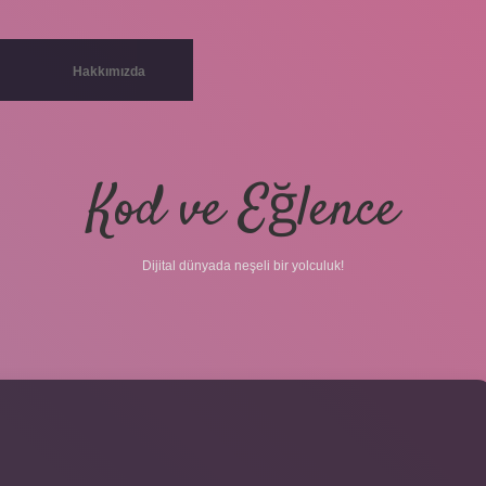
Hakkımızda
Kod ve Eğlence
Dijital dünyada neşeli bir yolculuk!