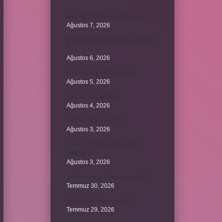
Kavşağın Türkçe anlamı nedir ?
Ağustos 7, 2026
Birleşik zamanlı yüklem nasıl olur
?
Ağustos 6, 2026
Kiyan hangi dilde bir isöi ?
Ağustos 5, 2026
Avans nasıl kesilir ?
Ağustos 4, 2026
500 kilo dana kaç TL ?
Ağustos 3, 2026
29’un 100’den küçük katları
nelerdir ?
Ağustos 3, 2026
Şeflerin ek göstergesi ne oldu ?
Temmuz 30, 2026
Bardak nerelere vurulur ?
Temmuz 29, 2026