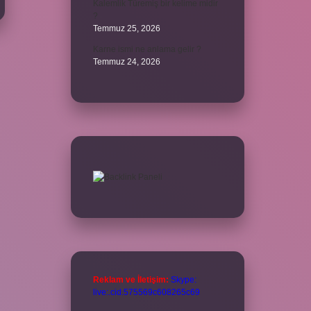
Kalemlik Türemiş bir kelime midir
?
Temmuz 25, 2026
Karne ismi ne anlama gelir ?
Temmuz 24, 2026
Reklam ve İletişim:
Skype:
live:.cid.575569c608265c69