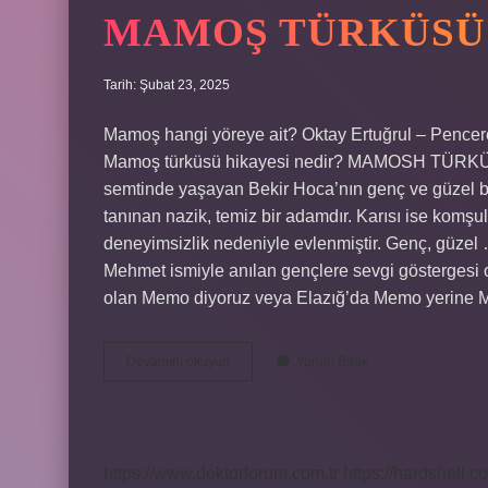
MAMOŞ TÜRKÜSÜ 
Tarih: Şubat 23, 2025
Mamoş hangi yöreye ait? Oktay Ertuğrul – Pencere
Mamoş türküsü hikayesi nedir? MAMOSH TÜRKÜ
semtinde yaşayan Bekir Hoca’nın genç ve güzel bir
tanınan nazik, temiz bir adamdır. Karısı ise komşul
deneyimsizlik nedeniyle evlenmiştir. Genç, güze
Mehmet ismiyle anılan gençlere sevgi göstergesi ol
olan Memo diyoruz veya Elazığ’da Memo yerine Ma
Mamoş
Devamını okuyun
Yorum Bırak
Türküsü
Kime
Ait
https://www.doktorforum.com.tr
https://hardshell.co