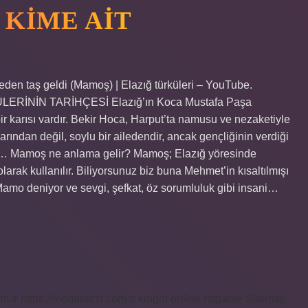
KIME AIT
den taş geldi (Mamoş) | Elazığ türküleri – YouTube.
LERİNİN TARİHÇESİ Elazığ’ın Koca Mustafa Paşa
 karısı vardır. Bekir Hoca, Harput’ta namusu ve nezaketiyle
arından değil, soylu bir ailedendir, ancak gençliğinin verdiği
l … Mamoş ne anlama gelir? Mamoş; Elazığ yöresinde
arak kullanılır. Biliyorsunuz biz buna Mehmet’in kısaltılmışı
mo deniyor ve sevgi, şefkat, öz sorumluluk gibi insani…
m.tr
https://modarazzi.com.tr
knight online
nttgame
Sitemap