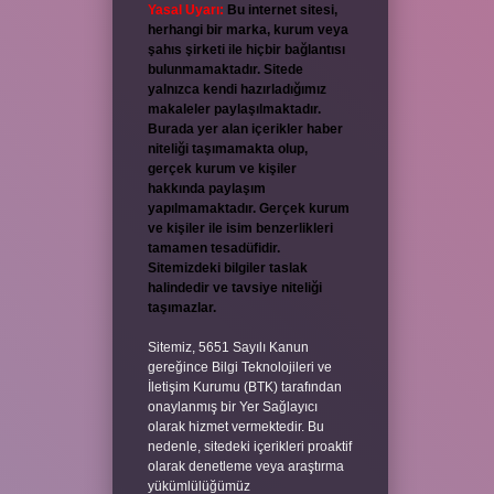
Yasal Uyarı:
Bu internet sitesi,
herhangi bir marka, kurum veya
şahıs şirketi ile hiçbir bağlantısı
bulunmamaktadır. Sitede
yalnızca kendi hazırladığımız
makaleler paylaşılmaktadır.
Burada yer alan içerikler haber
niteliği taşımamakta olup,
gerçek kurum ve kişiler
hakkında paylaşım
yapılmamaktadır. Gerçek kurum
ve kişiler ile isim benzerlikleri
tamamen tesadüfidir.
Sitemizdeki bilgiler taslak
halindedir ve tavsiye niteliği
taşımazlar.
Sitemiz, 5651 Sayılı Kanun
gereğince Bilgi Teknolojileri ve
İletişim Kurumu (BTK) tarafından
onaylanmış bir Yer Sağlayıcı
olarak hizmet vermektedir. Bu
nedenle, sitedeki içerikleri proaktif
olarak denetleme veya araştırma
yükümlülüğümüz