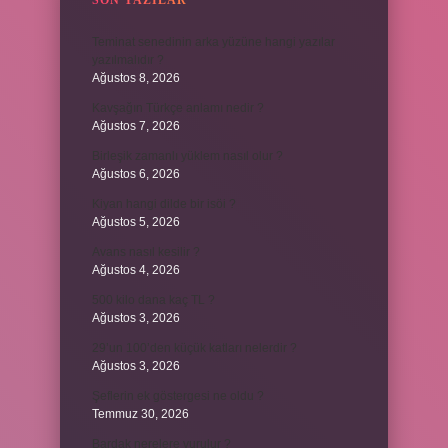
SON YAZILAR
Teminat senedinin arka yüzüne hangi yazılar
yazılmalıdır ?
Ağustos 8, 2026
Kavşağın Türkçe anlamı nedir ?
Ağustos 7, 2026
Birleşik zamanlı yüklem nasıl olur ?
Ağustos 6, 2026
Kiyan hangi dilde bir isöi ?
Ağustos 5, 2026
Avans nasıl kesilir ?
Ağustos 4, 2026
500 kilo dana kaç TL ?
Ağustos 3, 2026
29’un 100’den küçük katları nelerdir ?
Ağustos 3, 2026
Şeflerin ek göstergesi ne oldu ?
Temmuz 30, 2026
Bardak nerelere vurulur ?