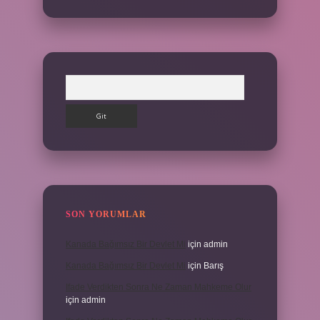
Arama
SON YORUMLAR
Kanada Bağımsız Bir Devlet Mi
için
admin
Kanada Bağımsız Bir Devlet Mi
için
Barış
Ifade Verdikten Sonra Ne Zaman Mahkeme Olur
için
admin