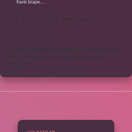
frank brape…
1
Devamını okuyun
Yorum Bırak
Adet
Beypazarı
Soda
Kaç
Kalori
https://www.doktorforum.com.tr
https://hardshell.com.tr
https://modarazzi.com.tr
knight online
nttgame
Sitemap
SIDEBAR