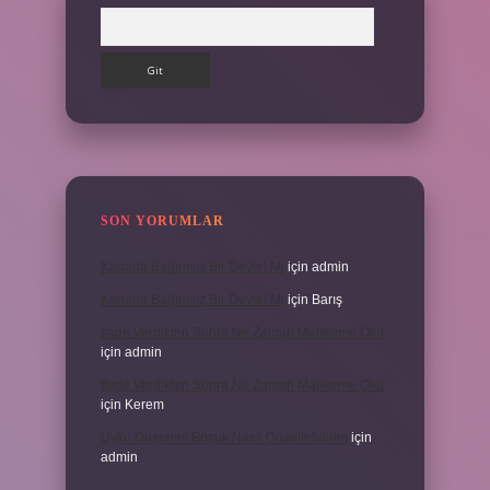
Arama
SON YORUMLAR
Kanada Bağımsız Bir Devlet Mi
için
admin
Kanada Bağımsız Bir Devlet Mi
için
Barış
Ifade Verdikten Sonra Ne Zaman Mahkeme Olur
için
admin
Ifade Verdikten Sonra Ne Zaman Mahkeme Olur
için
Kerem
Uyku Düzenim Bozuk Nasıl Düzeltebilirim
için
admin