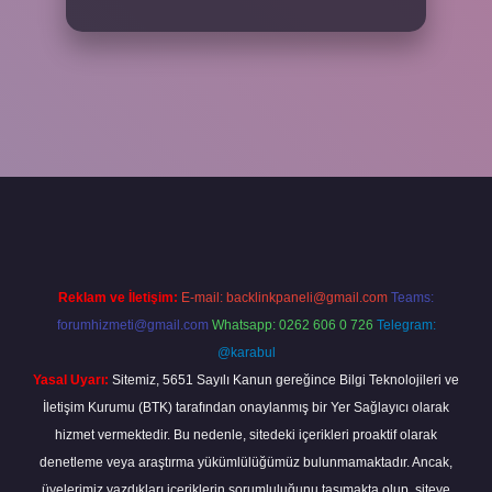
cel giriş
betexper bahis
Reklam ve İletişim:
E-mail:
backlinkpaneli@gmail.com
Teams:
forumhizmeti@gmail.com
Whatsapp: 0262 606 0 726
Telegram:
@karabul
Yasal Uyarı:
Sitemiz, 5651 Sayılı Kanun gereğince Bilgi Teknolojileri ve
İletişim Kurumu (BTK) tarafından onaylanmış bir Yer Sağlayıcı olarak
hizmet vermektedir. Bu nedenle, sitedeki içerikleri proaktif olarak
denetleme veya araştırma yükümlülüğümüz bulunmamaktadır. Ancak,
üyelerimiz yazdıkları içeriklerin sorumluluğunu taşımakta olup, siteye