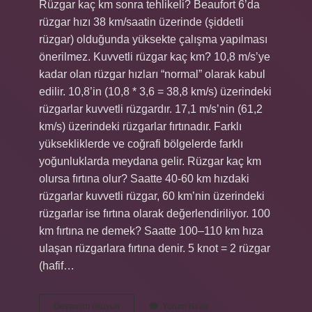
Rüzgar kaç km sonra tehlikeli? Beaufort 6’da
rüzgar hızı 38 km/saatin üzerinde (şiddetli
rüzgar) olduğunda yüksekte çalışma yapılması
önerilmez. Kuvvetli rüzgar kaç km? 10,8 m/s’ye
kadar olan rüzgar hızları “normal” olarak kabul
edilir. 10,8’in (10,8 * 3,6 = 38,8 km/s) üzerindeki
rüzgarlar kuvvetli rüzgardır. 17,1 m/s’nin (61,2
km/s) üzerindeki rüzgarlar fırtınadır. Farklı
yüksekliklerde ve coğrafi bölgelerde farklı
yoğunluklarda meydana gelir. Rüzgar kaç km
olursa fırtına olur? Saatte 40-60 km hızdaki
rüzgarlar kuvvetli rüzgar, 60 km’nin üzerindeki
rüzgarlar ise fırtına olarak değerlendiriliyor. 100
km fırtına ne demek? Saatte 100–110 km hıza
ulaşan rüzgarlara fırtına denir. 5 knot = 2 rüzgar
(hafif…
100
Devamını okuyun
Yorum Bırak