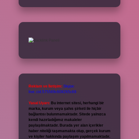
Reklam ve İletişim:
Skype:
live:.cid.575569c608265c69
Yasal Uyarı:
Bu internet sitesi, herhangi bir
marka, kurum veya şahıs şirketi ile hiçbir
bağlantısı bulunmamaktadır. Sitede yalnızca
kendi hazırladığımız makaleler
paylaşılmaktadır. Burada yer alan içerikler
haber niteliği taşımamakta olup, gerçek kurum
ve kişiler hakkında paylaşım yapılmamaktadır.