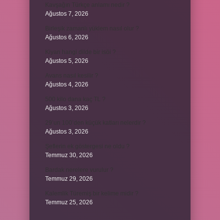
Kavşağın Türkçe anlamı nedir ?
Ağustos 7, 2026
Birleşik zamanlı yüklem nasıl olur ?
Ağustos 6, 2026
Kiyan hangi dilde bir isöi ?
Ağustos 5, 2026
Avans nasıl kesilir ?
Ağustos 4, 2026
500 kilo dana kaç TL ?
Ağustos 3, 2026
29’un 100’den küçük katları nelerdir ?
Ağustos 3, 2026
Şeflerin ek göstergesi ne oldu ?
Temmuz 30, 2026
Bardak nerelere vurulur ?
Temmuz 29, 2026
Kalemlik Türemiş bir kelime midir ?
Temmuz 25, 2026