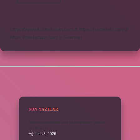
Km
Rüzgar
Çok
Mu
https://www.doktorforum.com.tr
https://hardshell.com.tr
https://modarazzi.com.tr
Sitemap
SIDEBAR
SON YAZILAR
Teminat senedinin arka yüzüne hangi yazılar
yazılmalıdır ?
Ağustos 8, 2026