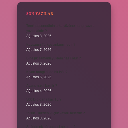
SON YAZILAR
Teminat senedinin arka yüzüne hangi yazılar
yazılmalıdır ?
Ağustos 8, 2026
Kavşağın Türkçe anlamı nedir ?
Ağustos 7, 2026
Birleşik zamanlı yüklem nasıl olur ?
Ağustos 6, 2026
Kiyan hangi dilde bir isöi ?
Ağustos 5, 2026
Avans nasıl kesilir ?
Ağustos 4, 2026
500 kilo dana kaç TL ?
Ağustos 3, 2026
29’un 100’den küçük katları nelerdir ?
Ağustos 3, 2026
Şeflerin ek göstergesi ne oldu ?