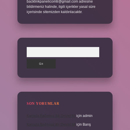
backlinkpanelicomtr@gmail.com
adresine
bildirmeniz halinde, ilgili içerikler yasal süre
içerisinde sitemizden kaldırılacaktır.
Arama
SON YORUMLAR
Kanada Bağımsız Bir Devlet Mi
için
admin
Kanada Bağımsız Bir Devlet Mi
için
Barış