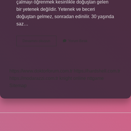
çalmayı öğrenmek kesinlikle doğuştan gelen
bir yetenek değildir. Yetenek ve beceri
doğuştan gelmez, sonradan edinilir. 30 yaşında
saz…
40
Devamını okuyun
Yorum Bırak
Yaşından
Sonra
Saz
Çalınır
Mı
https://www.doktorforum.com.tr
https://hardshell.com.tr
https://modarazzi.com.tr
knight online
nttgame
Sitemap