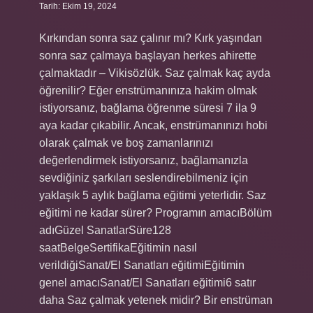
Tarih: Ekim 19, 2024
Kırkından sonra saz çalınır mı? Kırk yaşından
sonra saz çalmaya başlayan herkes ahirette
çalmaktadır – Vikisözlük. Saz çalmak kaç ayda
öğrenilir? Eğer enstrümanınıza hakim olmak
istiyorsanız, bağlama öğrenme süresi 7 ila 9
aya kadar çıkabilir. Ancak, enstrümanınızı hobi
olarak çalmak ve boş zamanlarınızı
değerlendirmek istiyorsanız, bağlamanızla
sevdiğiniz şarkıları seslendirebilmeniz için
yaklaşık 5 aylık bağlama eğitimi yeterlidir. Saz
eğitimi ne kadar sürer? Programın amacıBölüm
adıGüzel SanatlarSüre128
saatBelgeSertifikaEğitimin nasıl
verildiğiSanat/El Sanatları eğitimiEğitimin
genel amacıSanat/El Sanatları eğitimi6 satır
daha Saz çalmak yetenek midir? Bir enstrüman