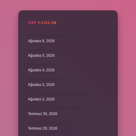
SIDEBAR
SON YAZILAR
Birleşik zamanlı yüklem nasıl olur ?
Ağustos 6, 2026
Kiyan hangi dilde bir isöi ?
Ağustos 5, 2026
Avans nasıl kesilir ?
Ağustos 4, 2026
500 kilo dana kaç TL ?
Ağustos 3, 2026
29’un 100’den küçük katları nelerdir ?
Ağustos 3, 2026
Şeflerin ek göstergesi ne oldu ?
Temmuz 30, 2026
Bardak nerelere vurulur ?
Temmuz 29, 2026