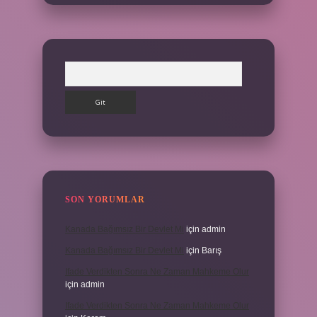
Arama
SON YORUMLAR
Kanada Bağımsız Bir Devlet Mi
için
admin
Kanada Bağımsız Bir Devlet Mi
için
Barış
Ifade Verdikten Sonra Ne Zaman Mahkeme Olur
için
admin
Ifade Verdikten Sonra Ne Zaman Mahkeme Olur