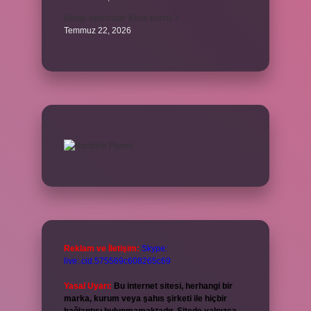
Hangi oyuncular Kova burcu ?
Temmuz 22, 2026
Reklam ve İletişim:
Skype:
live:.cid.575569c608265c69
Yasal Uyarı:
Bu internet sitesi, herhangi bir
marka, kurum veya şahıs şirketi ile hiçbir