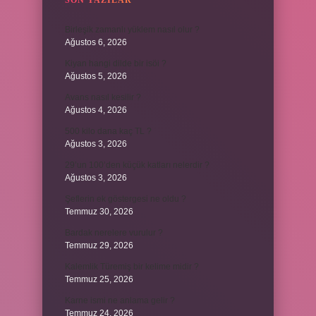
SON YAZILAR
Birleşik zamanlı yüklem nasıl olur ?
Ağustos 6, 2026
Kiyan hangi dilde bir isöi ?
Ağustos 5, 2026
Avans nasıl kesilir ?
Ağustos 4, 2026
500 kilo dana kaç TL ?
Ağustos 3, 2026
29’un 100’den küçük katları nelerdir ?
Ağustos 3, 2026
Şeflerin ek göstergesi ne oldu ?
Temmuz 30, 2026
Bardak nerelere vurulur ?
Temmuz 29, 2026
Kalemlik Türemiş bir kelime midir ?
Temmuz 25, 2026
Karne ismi ne anlama gelir ?
Temmuz 24, 2026