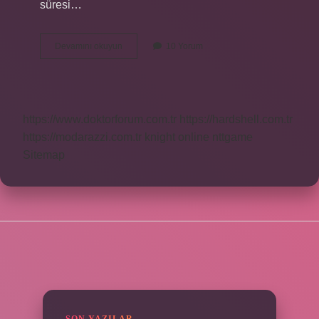
süresi…
Dhbt
Devamını okuyun
10 Yorum
Sınavında
Kaç
Yanlış
Bir
Doğruyu
https://www.doktorforum.com.tr
https://hardshell.com.tr
https://modarazzi.com.tr
knight online
nttgame
Sitemap
SIDEBAR