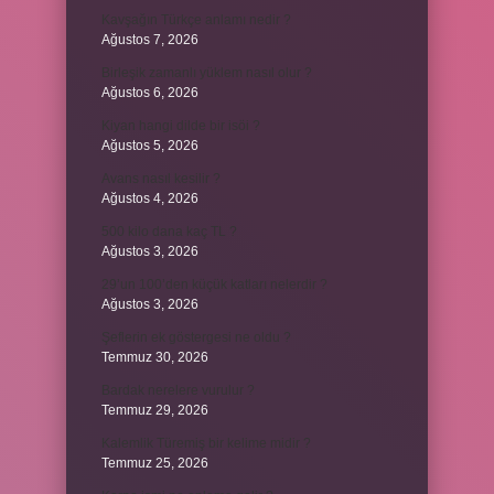
Kavşağın Türkçe anlamı nedir ?
Ağustos 7, 2026
Birleşik zamanlı yüklem nasıl olur ?
Ağustos 6, 2026
Kiyan hangi dilde bir isöi ?
Ağustos 5, 2026
Avans nasıl kesilir ?
Ağustos 4, 2026
500 kilo dana kaç TL ?
Ağustos 3, 2026
29’un 100’den küçük katları nelerdir ?
Ağustos 3, 2026
Şeflerin ek göstergesi ne oldu ?
Temmuz 30, 2026
Bardak nerelere vurulur ?
Temmuz 29, 2026
Kalemlik Türemiş bir kelime midir ?
Temmuz 25, 2026