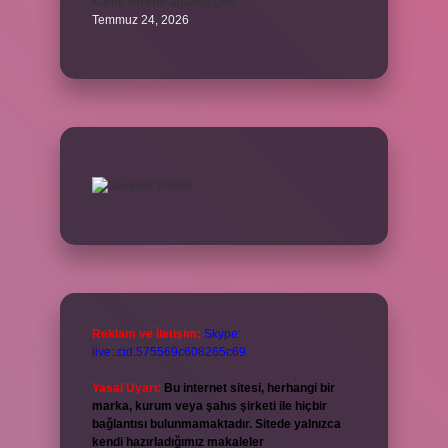
Karne ismi ne anlama gelir ?
Temmuz 24, 2026
Reklam ve İletişim:
Skype:
live:.cid.575569c608265c69
Yasal Uyarı:
Bu internet sitesi, herhangi bir
marka, kurum veya şahıs şirketi ile hiçbir
bağlantısı bulunmamaktadır. Sitede yalnızca
kendi hazırladığımız makaleler