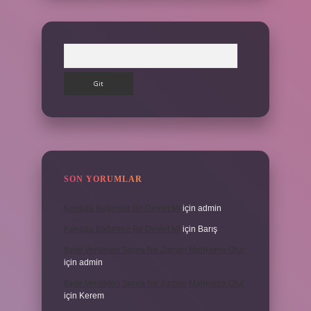
Arama
SON YORUMLAR
Kanada Bağımsız Bir Devlet Mi
için
admin
Kanada Bağımsız Bir Devlet Mi
için
Barış
Ifade Verdikten Sonra Ne Zaman Mahkeme Olur
için
admin
Ifade Verdikten Sonra Ne Zaman Mahkeme Olur
için
Kerem