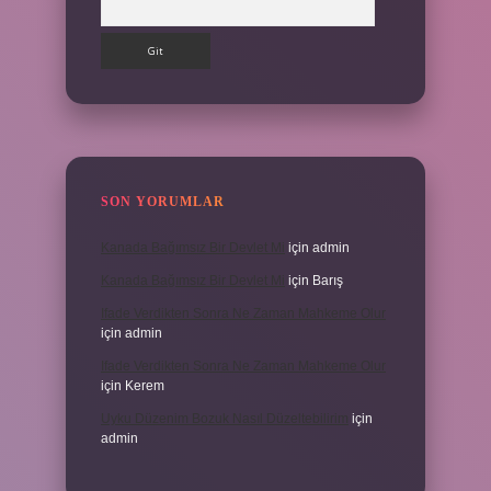
SON YORUMLAR
Kanada Bağımsız Bir Devlet Mi
için
admin
Kanada Bağımsız Bir Devlet Mi
için
Barış
Ifade Verdikten Sonra Ne Zaman Mahkeme Olur
için
admin
Ifade Verdikten Sonra Ne Zaman Mahkeme Olur
için
Kerem
Uyku Düzenim Bozuk Nasıl Düzeltebilirim
için
admin