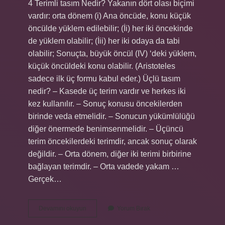
4 Terimli tasım Nedir? Yakanın dört olası biçimi
vardır: orta dönem (i) Ana öncüde, konu küçük
öncülde yüklem edilebilir; (İi) her iki öncekinde
de yüklem olabilir; (İii) her iki odaya da tabi
olabilir; Sonuçta, büyük öncül (IV) ‘deki yüklem,
küçük öncüldeki konu olabilir. (Aristoteles
sadece ilk üç formu kabul eder.) Üçlü tasım
nedir? – Kasede üç terim vardır ve herkes iki
kez kullanılır. – Sonuç konusu öncekilerden
birinde veda etmelidir. – Sonucun yükümlülüğü
diğer önermede benimsenmelidir. – Üçüncü
terim öncekilerdeki terimdir, ancak sonuç olarak
değildir. – Orta dönem, diğer iki terimi birbirine
bağlayan terimdir. – Orta vadede yakam …
Gerçek…
Tasımın
Devamını okuyun
Yorum Bırak
Ne