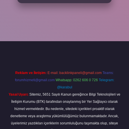
bahis
Reklam ve İletişim:
E-mail:
backlinkpaneli@gmail.com
Teams:
forumhizmeti@gmail.com
Whatsapp: 0262 606 0 726
Telegram:
@karabul
Yasal Uyarı:
Sitemiz, 5651 Sayılı Kanun gereğince Bilgi Teknolojileri ve
İletişim Kurumu (BTK) tarafından onaylanmış bir Yer Sağlayıcı olarak
hizmet vermektedir. Bu nedenle, sitedeki içerikleri proaktif olarak
denetleme veya araştırma yükümlülüğümüz bulunmamaktadır. Ancak,
üyelerimiz yazdıkları içeriklerin sorumluluğunu taşımakta olup, siteye