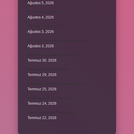
Ağustos 5, 2026
Avans nasıl kesilir ?
Ağustos 4, 2026
500 kilo dana kaç TL ?
Ağustos 3, 2026
29’un 100’den küçük katları nelerdir ?
Ağustos 3, 2026
Şeflerin ek göstergesi ne oldu ?
Temmuz 30, 2026
Bardak nerelere vurulur ?
Temmuz 29, 2026
Kalemlik Türemiş bir kelime midir ?
Temmuz 25, 2026
Karne ismi ne anlama gelir ?
Temmuz 24, 2026
Hangi oyuncular Kova burcu ?
Temmuz 22, 2026