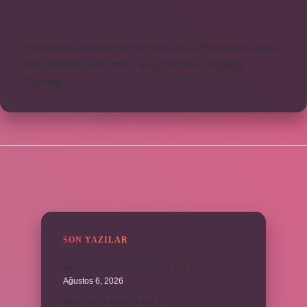
Demek
https://www.doktorforum.com.tr
https://hardshell.com.tr
https://modarazzi.com.tr
knight online
nttgame
Sitemap
SIDEBAR
SON YAZILAR
Birleşik zamanlı yüklem nasıl olur ?
Ağustos 6, 2026
Kiyan hangi dilde bir isöi ?