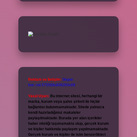
Reklam ve İletişim:
Skype:
live:.cid.575569c608265c69
Yasal Uyarı:
Bu internet sitesi, herhangi bir
marka, kurum veya şahıs şirketi ile hiçbir
bağlantısı bulunmamaktadır. Sitede yalnızca
kendi hazırladığımız makaleler
paylaşılmaktadır. Burada yer alan içerikler
haber niteliği taşımamakta olup, gerçek kurum
ve kişiler hakkında paylaşım yapılmamaktadır.
Gerçek kurum ve kişiler ile isim benzerlikleri