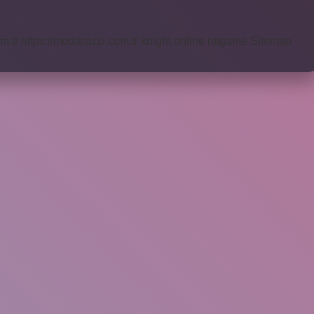
m.tr
https://modarazzi.com.tr
knight online
nttgame
Sitemap