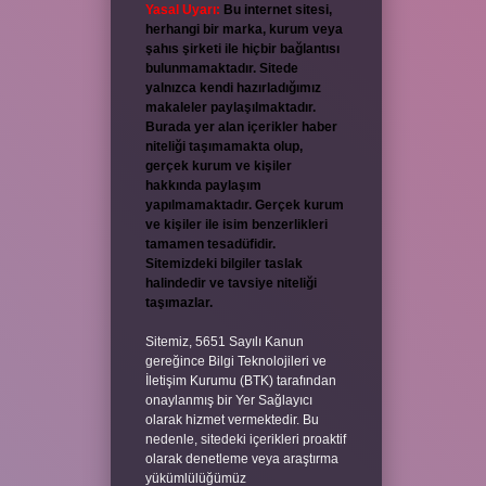
Yasal Uyarı:
Bu internet sitesi,
herhangi bir marka, kurum veya
şahıs şirketi ile hiçbir bağlantısı
bulunmamaktadır. Sitede
yalnızca kendi hazırladığımız
makaleler paylaşılmaktadır.
Burada yer alan içerikler haber
niteliği taşımamakta olup,
gerçek kurum ve kişiler
hakkında paylaşım
yapılmamaktadır. Gerçek kurum
ve kişiler ile isim benzerlikleri
tamamen tesadüfidir.
Sitemizdeki bilgiler taslak
halindedir ve tavsiye niteliği
taşımazlar.
Sitemiz, 5651 Sayılı Kanun
gereğince Bilgi Teknolojileri ve
İletişim Kurumu (BTK) tarafından
onaylanmış bir Yer Sağlayıcı
olarak hizmet vermektedir. Bu
nedenle, sitedeki içerikleri proaktif
olarak denetleme veya araştırma
yükümlülüğümüz