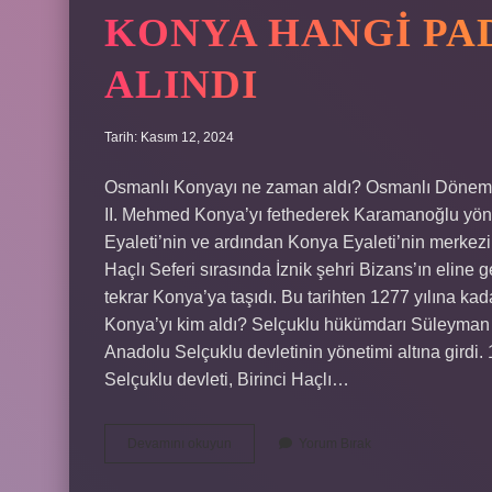
KONYA HANGI PA
ALINDI
Tarih: Kasım 12, 2024
Osmanlı Konyayı ne zaman aldı? Osmanlı Dönemi Ş
II. Mehmed Konya’yı fethederek Karamanoğlu yö
Eyaleti’nin ve ardından Konya Eyaleti’nin merkez
Haçlı Seferi sırasında İznik şehri Bizans’ın eline g
tekrar Konya’ya taşıdı. Bu tarihten 1277 yılına ka
Konya’yı kim aldı? Selçuklu hükümdarı Süleyman 
Anadolu Selçuklu devletinin yönetimi altına girdi.
Selçuklu devleti, Birinci Haçlı…
Konya
Devamını okuyun
Yorum Bırak
Hangi
Padişah