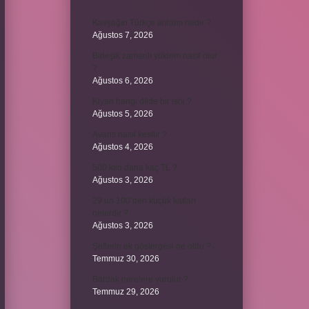
Kavşağın Türkçe anlamı nedir ?
Ağustos 7, 2026
Birleşik zamanlı yüklem nasıl olur
?
Ağustos 6, 2026
Kiyan hangi dilde bir isöi ?
Ağustos 5, 2026
Avans nasıl kesilir ?
Ağustos 4, 2026
500 kilo dana kaç TL ?
Ağustos 3, 2026
29’un 100’den küçük katları
nelerdir ?
Ağustos 3, 2026
Şeflerin ek göstergesi ne oldu ?
Temmuz 30, 2026
Bardak nerelere vurulur ?
Temmuz 29, 2026