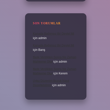
SON YORUMLAR
Kanada Bağımsız Bir Devlet Mi
için
admin
Kanada Bağımsız Bir Devlet Mi
için
Barış
Ifade Verdikten Sonra Ne Zaman
Mahkeme Olur
için
admin
Ifade Verdikten Sonra Ne Zaman
Mahkeme Olur
için
Kerem
Uyku Düzenim Bozuk Nasıl
Düzeltebilirim
için
admin