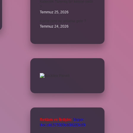
Kalemlik Türemiş bir kelime midir
?
Temmuz 25, 2026
Karne ismi ne anlama gelir ?
Temmuz 24, 2026
Reklam ve İletişim:
Skype:
live:.cid.575569c608265c69