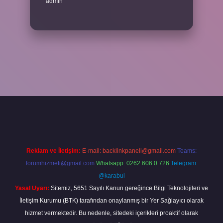
admin
el giriş
betexper bahis
Reklam ve İletişim:
E-mail:
backlinkpaneli@gmail.com
Teams:
forumhizmeti@gmail.com
Whatsapp: 0262 606 0 726
Telegram:
@karabul
Yasal Uyarı:
Sitemiz, 5651 Sayılı Kanun gereğince Bilgi Teknolojileri ve
İletişim Kurumu (BTK) tarafından onaylanmış bir Yer Sağlayıcı olarak
hizmet vermektedir. Bu nedenle, sitedeki içerikleri proaktif olarak