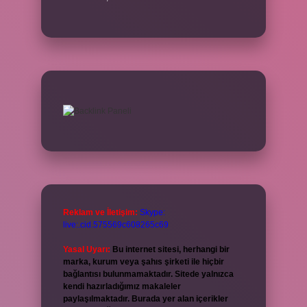
Reklam ve İletişim:
Skype:
live:.cid.575569c608265c69
Yasal Uyarı:
Bu internet sitesi, herhangi bir
marka, kurum veya şahıs şirketi ile hiçbir
bağlantısı bulunmamaktadır. Sitede yalnızca
kendi hazırladığımız makaleler
paylaşılmaktadır. Burada yer alan içerikler