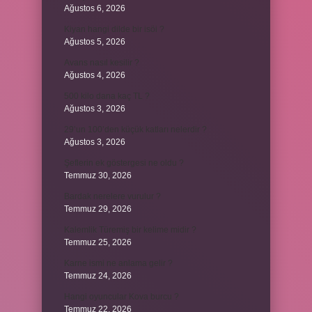
Ağustos 6, 2026
Kiyan hangi dilde bir isöi ?
Ağustos 5, 2026
Avans nasıl kesilir ?
Ağustos 4, 2026
500 kilo dana kaç TL ?
Ağustos 3, 2026
29’un 100’den küçük katları nelerdir ?
Ağustos 3, 2026
Şeflerin ek göstergesi ne oldu ?
Temmuz 30, 2026
Bardak nerelere vurulur ?
Temmuz 29, 2026
Kalemlik Türemiş bir kelime midir ?
Temmuz 25, 2026
Karne ismi ne anlama gelir ?
Temmuz 24, 2026
Hangi oyuncular Kova burcu ?
Temmuz 22, 2026