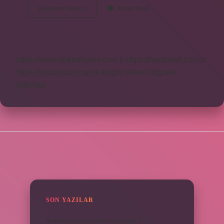
Sirk
Devamını okuyun
Yorum Bırak
Çukuru
Ne
Demek
https://www.doktorforum.com.tr
https://hardshell.com.tr
https://modarazzi.com.tr
knight online
nttgame
Sitemap
SIDEBAR
SON YAZILAR
Birleşik zamanlı yüklem nasıl olur ?