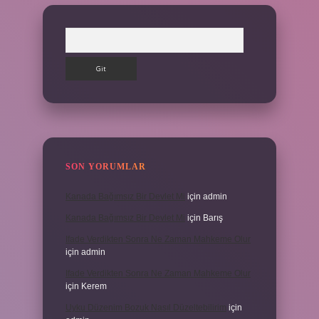
Arama
SON YORUMLAR
Kanada Bağımsız Bir Devlet Mi
için
admin
Kanada Bağımsız Bir Devlet Mi
için
Barış
Ifade Verdikten Sonra Ne Zaman Mahkeme Olur
için
admin
Ifade Verdikten Sonra Ne Zaman Mahkeme Olur
için
Kerem
Uyku Düzenim Bozuk Nasıl Düzeltebilirim
için