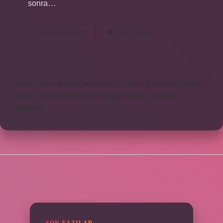
sonra…
Katkı
Devamını okuyun
Yorum Bırak
Payı
Alacağı
Nasıl
Hesaplanır
https://www.doktorforum.com.tr
https://hardshell.com.tr
https://modarazzi.com.tr
knight online
nttgame
Sitemap
SIDEBAR