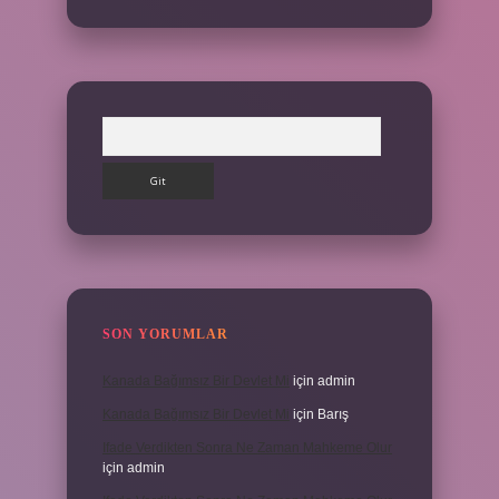
Arama
SON YORUMLAR
Kanada Bağımsız Bir Devlet Mi
için
admin
Kanada Bağımsız Bir Devlet Mi
için
Barış
Ifade Verdikten Sonra Ne Zaman Mahkeme Olur
için
admin