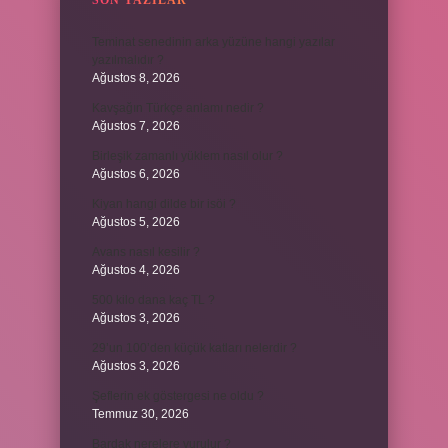
SON YAZILAR
Teminat senedinin arka yüzüne hangi yazılar
yazılmalıdır ?
Ağustos 8, 2026
Kavşağın Türkçe anlamı nedir ?
Ağustos 7, 2026
Birleşik zamanlı yüklem nasıl olur ?
Ağustos 6, 2026
Kiyan hangi dilde bir isöi ?
Ağustos 5, 2026
Avans nasıl kesilir ?
Ağustos 4, 2026
500 kilo dana kaç TL ?
Ağustos 3, 2026
29’un 100’den küçük katları nelerdir ?
Ağustos 3, 2026
Şeflerin ek göstergesi ne oldu ?
Temmuz 30, 2026
Bardak nerelere vurulur ?