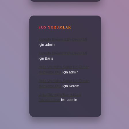
SON YORUMLAR
Kanada Bağımsız Bir Devlet Mi
için
admin
Kanada Bağımsız Bir Devlet Mi
için
Barış
Ifade Verdikten Sonra Ne Zaman
Mahkeme Olur
için
admin
Ifade Verdikten Sonra Ne Zaman
Mahkeme Olur
için
Kerem
Uyku Düzenim Bozuk Nasıl
Düzeltebilirim
için
admin