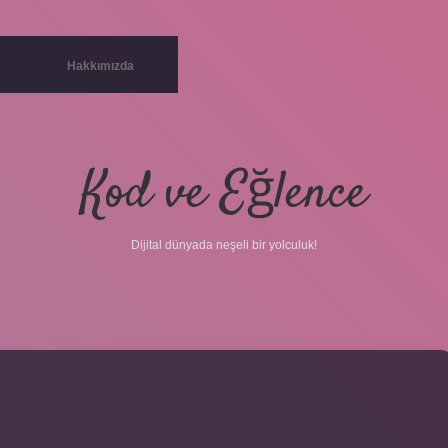
Hakkımızda
Kod ve Eğlence
Dijital dünyada neşeli bir yolculuk!