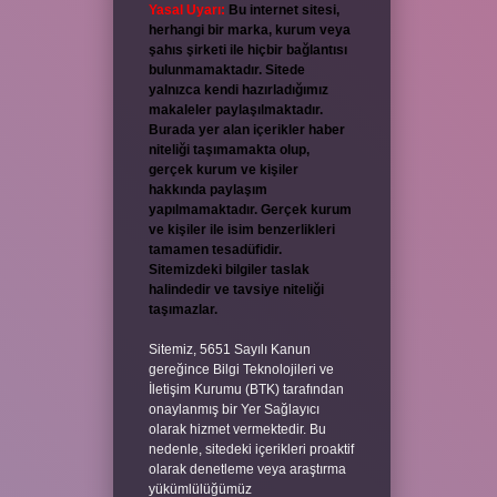
Yasal Uyarı:
Bu internet sitesi,
herhangi bir marka, kurum veya
şahıs şirketi ile hiçbir bağlantısı
bulunmamaktadır. Sitede
yalnızca kendi hazırladığımız
makaleler paylaşılmaktadır.
Burada yer alan içerikler haber
niteliği taşımamakta olup,
gerçek kurum ve kişiler
hakkında paylaşım
yapılmamaktadır. Gerçek kurum
ve kişiler ile isim benzerlikleri
tamamen tesadüfidir.
Sitemizdeki bilgiler taslak
halindedir ve tavsiye niteliği
taşımazlar.
Sitemiz, 5651 Sayılı Kanun
gereğince Bilgi Teknolojileri ve
İletişim Kurumu (BTK) tarafından
onaylanmış bir Yer Sağlayıcı
olarak hizmet vermektedir. Bu
nedenle, sitedeki içerikleri proaktif
olarak denetleme veya araştırma
yükümlülüğümüz