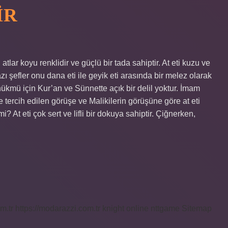
IR
ı atlar koyu renklidir ve güçlü bir tada sahiptir. At eti kuzu ve
zı şefler onu dana eti ile geyik eti arasında bir melez olarak
 hükmü için Kur’an ve Sünnette açık bir delil yoktur. İmam
 tercih edilen görüşe ve Malikilerin görüşüne göre at eti
i? At eti çok sert ve lifli bir dokuya sahiptir. Çiğnerken,
m.tr
https://modarazzi.com.tr
knight online
nttgame
Sitemap