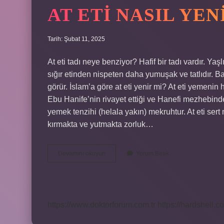
AT ETI NASIL YEN
Tarih: Şubat 11, 2025
At eti tadı neye benziyor? Hafif bir tadı vardır. Yaşl
sığır etinden nispeten daha yumuşak ve tatlıdır. Ba
görür. İslam’a göre at eti yenir mi? At eti yemenin
Ebu Hanife’nin rivayet ettiği ve Hanefi mezhebinde
yemek tenzihi (helala yakın) mekruhtur. At eti sert m
kırmakta ve yutmakta zorluk…
At
Devamını okuyun
Yorum Bırak
Eti
Nasıl
Yenir
https://www.doktorforum.com.tr
https://hardshell.co