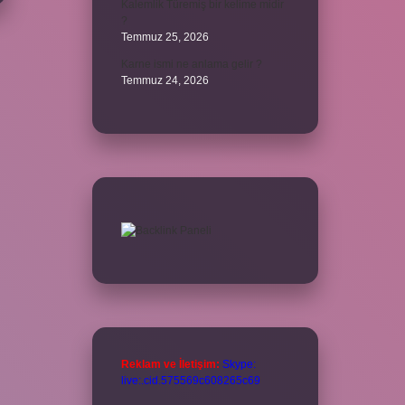
Kalemlik Türemiş bir kelime midir
?
Temmuz 25, 2026
Karne ismi ne anlama gelir ?
Temmuz 24, 2026
Reklam ve İletişim:
Skype:
live:.cid.575569c608265c69