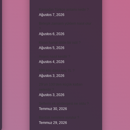
Kavşağın Türkçe anlamı nedir ?
Ağustos 7, 2026
Birleşik zamanlı yüklem nasıl olur
?
Ağustos 6, 2026
Kiyan hangi dilde bir isöi ?
Ağustos 5, 2026
Avans nasıl kesilir ?
Ağustos 4, 2026
500 kilo dana kaç TL ?
Ağustos 3, 2026
29’un 100’den küçük katları
nelerdir ?
Ağustos 3, 2026
Şeflerin ek göstergesi ne oldu ?
Temmuz 30, 2026
Bardak nerelere vurulur ?
Temmuz 29, 2026