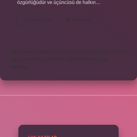
özgürlüğüdür ve üçüncüsü de halkın…
Haberleşme
Devamını okuyun
Yorum Bırak
Özgürlüğü
Ne
Anlama
Gelir
https://www.doktorforum.com.tr
https://hardshell.com.tr
https://modarazzi.com.tr
knight online
nttgame
Sitemap
SIDEBAR