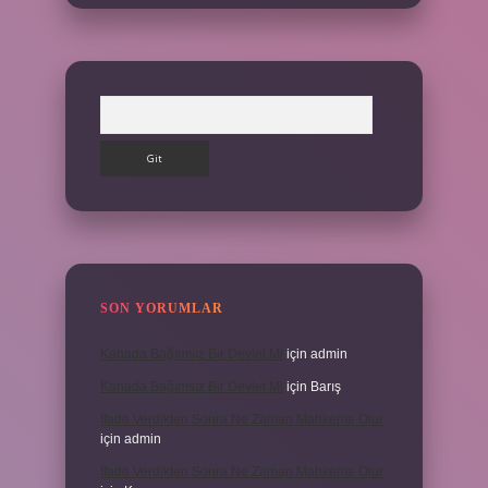
Arama
SON YORUMLAR
Kanada Bağımsız Bir Devlet Mi
için
admin
Kanada Bağımsız Bir Devlet Mi
için
Barış
Ifade Verdikten Sonra Ne Zaman Mahkeme Olur
için
admin
Ifade Verdikten Sonra Ne Zaman Mahkeme Olur