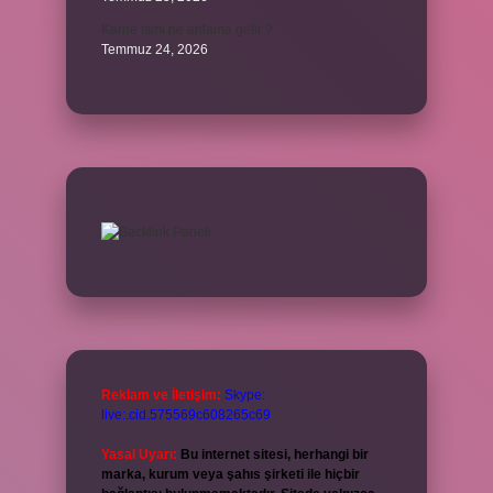
Karne ismi ne anlama gelir ?
Temmuz 24, 2026
Reklam ve İletişim:
Skype:
live:.cid.575569c608265c69
Yasal Uyarı:
Bu internet sitesi, herhangi bir
marka, kurum veya şahıs şirketi ile hiçbir