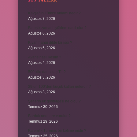
SON YAZILAR
Kavşağın Türkçe anlamı nedir ?
Ağustos 7, 2026
Birleşik zamanlı yüklem nasıl olur ?
Ağustos 6, 2026
Kiyan hangi dilde bir isöi ?
Ağustos 5, 2026
Avans nasıl kesilir ?
Ağustos 4, 2026
500 kilo dana kaç TL ?
Ağustos 3, 2026
29’un 100’den küçük katları nelerdir ?
Ağustos 3, 2026
Şeflerin ek göstergesi ne oldu ?
Temmuz 30, 2026
Bardak nerelere vurulur ?
Temmuz 29, 2026
Kalemlik Türemiş bir kelime midir ?
Temmuz 25, 2026