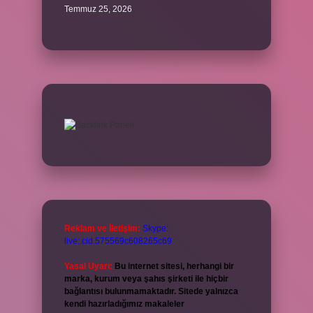
Temmuz 25, 2026
Reklam ve İletişim:
Skype:
live:.cid.575569c608265c69
Yasal Uyarı:
Bu internet sitesi, herhangi bir
marka, kurum veya şahıs şirketi ile hiçbir
bağlantısı bulunmamaktadır. Sitede yalnızca
kendi hazırladığımız makaleler