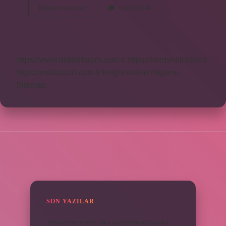
Sertap
Devamını okuyun
Yorum Bırak
Erener
Alto
Mu
https://www.doktorforum.com.tr
https://hardshell.com.tr
https://modarazzi.com.tr
knight online
nttgame
Sitemap
SIDEBAR
SON YAZILAR
Teminat senedinin arka yüzüne hangi yazılar