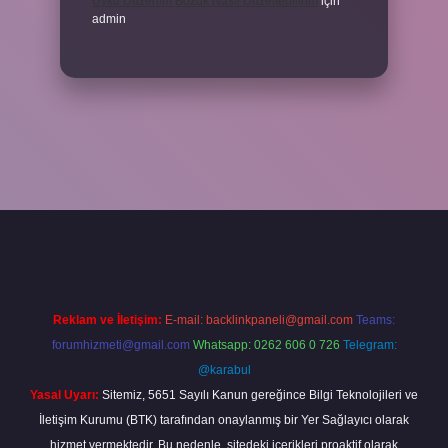
Uyku Düzenim Bozuk Nasıl Düzeltebilirim
için
admin
cel giriş
betexper bahis
Reklam ve İletişim:
E-mail:
backlinkpaneli@gmail.com
Teams:
forumhizmeti@gmail.com
Whatsapp: 0262 606 0 726
Telegram:
@karabul
Yasal Uyarı:
Sitemiz, 5651 Sayılı Kanun gereğince Bilgi Teknolojileri ve
İletişim Kurumu (BTK) tarafından onaylanmış bir Yer Sağlayıcı olarak
hizmet vermektedir. Bu nedenle, sitedeki içerikleri proaktif olarak