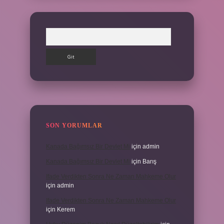
Arama
SON YORUMLAR
Kanada Bağımsız Bir Devlet Mi
için
admin
Kanada Bağımsız Bir Devlet Mi
için
Barış
Ifade Verdikten Sonra Ne Zaman Mahkeme Olur
için
admin
Ifade Verdikten Sonra Ne Zaman Mahkeme Olur
için
Kerem