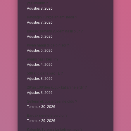
yazılmalıdır ?
Ağustos 8, 2026
Kavşağın Türkçe anlamı nedir ?
Ağustos 7, 2026
Birleşik zamanlı yüklem nasıl olur ?
Ağustos 6, 2026
Kiyan hangi dilde bir isöi ?
Ağustos 5, 2026
Avans nasıl kesilir ?
Ağustos 4, 2026
500 kilo dana kaç TL ?
Ağustos 3, 2026
29’un 100’den küçük katları nelerdir ?
Ağustos 3, 2026
Şeflerin ek göstergesi ne oldu ?
Temmuz 30, 2026
Bardak nerelere vurulur ?
Temmuz 29, 2026
Kalemlik Türemiş bir kelime midir ?