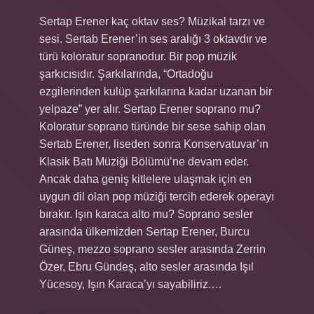
Sertap Erener kaç oktav ses? Müzikal tarzı ve
sesi. Sertab Erener’in ses aralığı 3 oktavdır ve
türü koloratur sopranodur. Bir pop müzik
şarkıcısıdır. Şarkılarında, “Ortadoğu
ezgilerinden kulüp şarkılarına kadar uzanan bir
yelpaze” yer alır. Sertap Erener soprano mu?
Koloratur soprano türünde bir sese sahip olan
Sertab Erener, liseden sonra Konservatuvar’ın
Klasik Batı Müziği Bölümü’ne devam eder.
Ancak daha geniş kitlelere ulaşmak için en
uygun dil olan pop müziği tercih ederek operayı
bırakır. Işın karaca alto mu? Soprano sesler
arasında ülkemizden Sertap Erener, Burcu
Güneş, mezzo soprano sesler arasında Zerrin
Özer, Ebru Gündeş, alto sesler arasında Işıl
Yücesoy, Işın Karaca’yı sayabiliriz.…