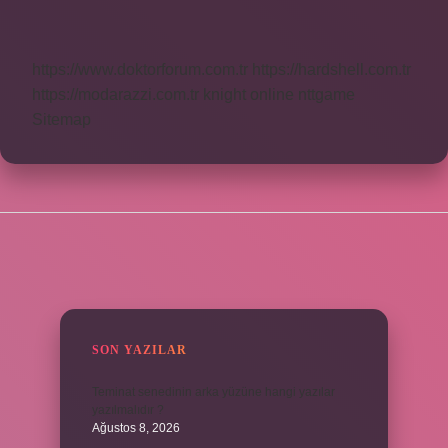
Dijital
Mi
https://www.doktorforum.com.tr
https://hardshell.com.tr
https://modarazzi.com.tr
knight online
nttgame
Sitemap
SIDEBAR
SON YAZILAR
Teminat senedinin arka yüzüne hangi yazılar
yazılmalıdır ?
Ağustos 8, 2026