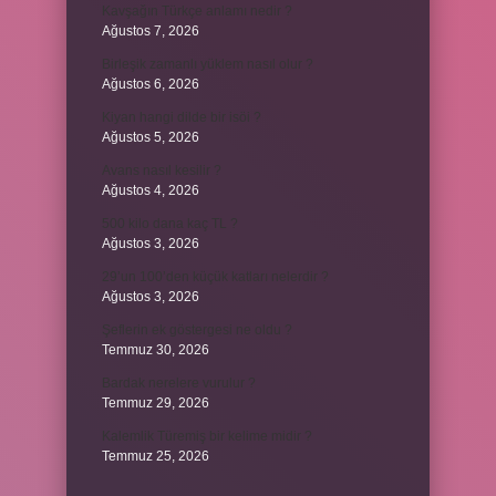
Kavşağın Türkçe anlamı nedir ?
Ağustos 7, 2026
Birleşik zamanlı yüklem nasıl olur ?
Ağustos 6, 2026
Kiyan hangi dilde bir isöi ?
Ağustos 5, 2026
Avans nasıl kesilir ?
Ağustos 4, 2026
500 kilo dana kaç TL ?
Ağustos 3, 2026
29’un 100’den küçük katları nelerdir ?
Ağustos 3, 2026
Şeflerin ek göstergesi ne oldu ?
Temmuz 30, 2026
Bardak nerelere vurulur ?
Temmuz 29, 2026
Kalemlik Türemiş bir kelime midir ?
Temmuz 25, 2026