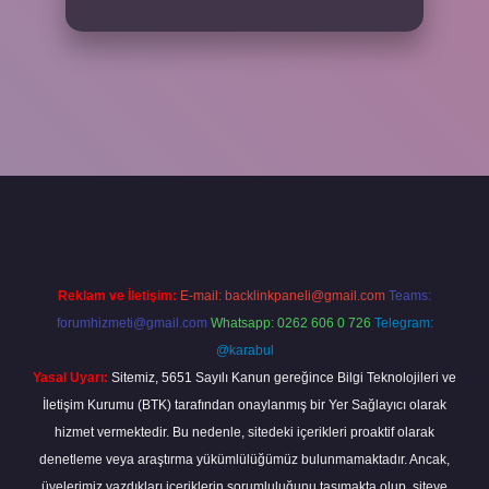
cel giriş
betexper bahis
Reklam ve İletişim:
E-mail:
backlinkpaneli@gmail.com
Teams:
forumhizmeti@gmail.com
Whatsapp: 0262 606 0 726
Telegram:
@karabul
Yasal Uyarı:
Sitemiz, 5651 Sayılı Kanun gereğince Bilgi Teknolojileri ve
İletişim Kurumu (BTK) tarafından onaylanmış bir Yer Sağlayıcı olarak
hizmet vermektedir. Bu nedenle, sitedeki içerikleri proaktif olarak
denetleme veya araştırma yükümlülüğümüz bulunmamaktadır. Ancak,
üyelerimiz yazdıkları içeriklerin sorumluluğunu taşımakta olup, siteye