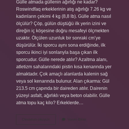
Gülle atmada güllenin ağırlığı ne kadar?
Roswindfaq erkeklerinin atış ağırlığı 7.26 kg ve
kadınların çekimi 4 kg (8,8 lb). Gülle atma nasıl
ölçülür? Çöp, gülün düştüğü ilk yerin izini ve
direğin iç köşesine doğru mesafeyi ölçmekten
uzaktır. Ölçülen uzunluk bir sonraki cm’ye
düşürülür. İki sporcu aynı sona erdiğinde, ilk
sporcu ikinci iyi sonlarıyla başa çıkan ilk
sporcudur. Gülle nerede atılır? Azaltma alanı,
atletizm sahalarındaki pistin kısa kenarında yer
almaktadır. Çok amaçlı alanlarda kalenin sağ
veya sol kenarında bulunur. Alan çıkarma: Gül
213.5 cm çapında bir daireden atılır. Dairenin
yüzeyi asfalt, ağırlıklı veya beton olabilir. Gülle
atma topu kaç kilo? Erkeklerde…
Dijital
Devamını okuyun
Yorum Bırak
Mi