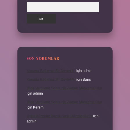
Arama
SON YORUMLAR
Kanada Bağımsız Bir Devlet Mi
için
admin
Kanada Bağımsız Bir Devlet Mi
için
Barış
Ifade Verdikten Sonra Ne Zaman Mahkeme Olur
için
admin
Ifade Verdikten Sonra Ne Zaman Mahkeme Olur
için
Kerem
Uyku Düzenim Bozuk Nasıl Düzeltebilirim
için
admin