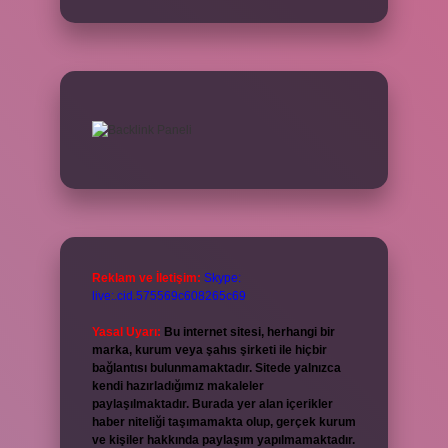
Reklam ve İletişim:
Skype:
live:.cid.575569c608265c69
Yasal Uyarı:
Bu internet sitesi, herhangi bir
marka, kurum veya şahıs şirketi ile hiçbir
bağlantısı bulunmamaktadır. Sitede yalnızca
kendi hazırladığımız makaleler
paylaşılmaktadır. Burada yer alan içerikler
haber niteliği taşımamakta olup, gerçek kurum
ve kişiler hakkında paylaşım yapılmamaktadır.