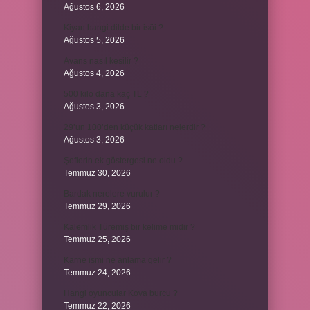
Ağustos 6, 2026
Kiyan hangi dilde bir isöi ?
Ağustos 5, 2026
Avans nasıl kesilir ?
Ağustos 4, 2026
500 kilo dana kaç TL ?
Ağustos 3, 2026
29’un 100’den küçük katları nelerdir ?
Ağustos 3, 2026
Şeflerin ek göstergesi ne oldu ?
Temmuz 30, 2026
Bardak nerelere vurulur ?
Temmuz 29, 2026
Kalemlik Türemiş bir kelime midir ?
Temmuz 25, 2026
Karne ismi ne anlama gelir ?
Temmuz 24, 2026
Hangi oyuncular Kova burcu ?
Temmuz 22, 2026