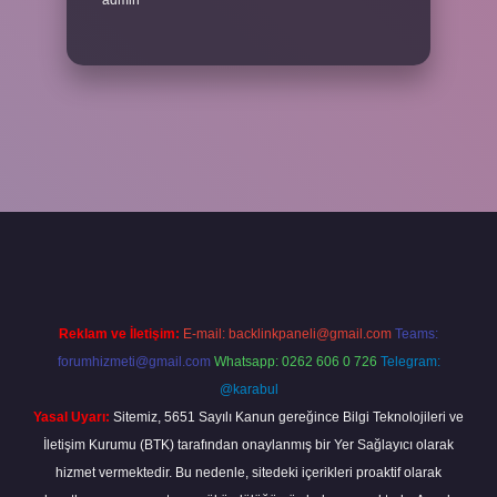
admin
cel giriş
betexper bahis
Reklam ve İletişim:
E-mail:
backlinkpaneli@gmail.com
Teams:
forumhizmeti@gmail.com
Whatsapp: 0262 606 0 726
Telegram:
@karabul
Yasal Uyarı:
Sitemiz, 5651 Sayılı Kanun gereğince Bilgi Teknolojileri ve
İletişim Kurumu (BTK) tarafından onaylanmış bir Yer Sağlayıcı olarak
hizmet vermektedir. Bu nedenle, sitedeki içerikleri proaktif olarak