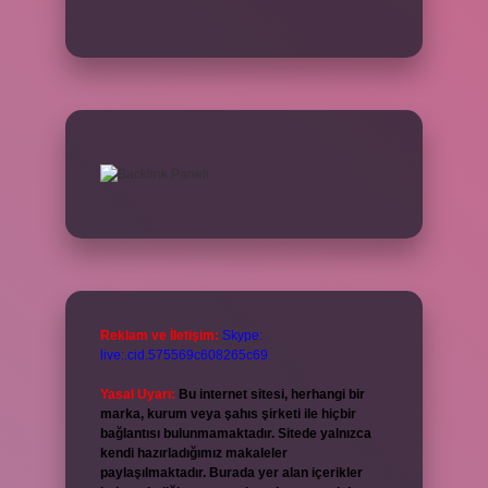
Reklam ve İletişim:
Skype:
live:.cid.575569c608265c69
Yasal Uyarı:
Bu internet sitesi, herhangi bir
marka, kurum veya şahıs şirketi ile hiçbir
bağlantısı bulunmamaktadır. Sitede yalnızca
kendi hazırladığımız makaleler
paylaşılmaktadır. Burada yer alan içerikler