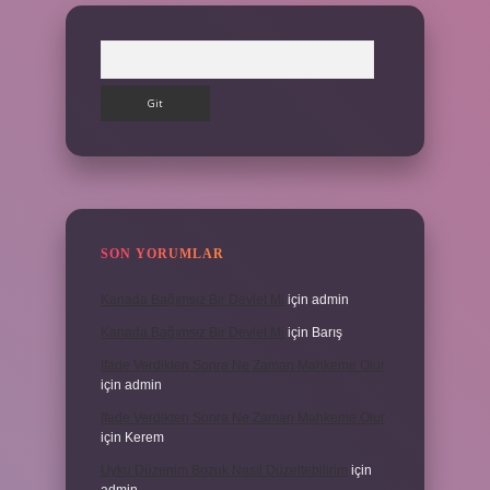
Arama
SON YORUMLAR
Kanada Bağımsız Bir Devlet Mi
için
admin
Kanada Bağımsız Bir Devlet Mi
için
Barış
Ifade Verdikten Sonra Ne Zaman Mahkeme Olur
için
admin
Ifade Verdikten Sonra Ne Zaman Mahkeme Olur
için
Kerem
Uyku Düzenim Bozuk Nasıl Düzeltebilirim
için