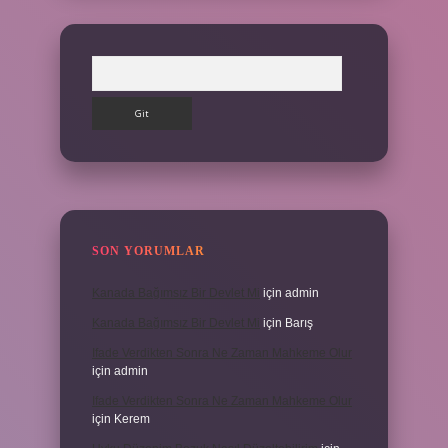
Arama
SON YORUMLAR
Kanada Bağımsız Bir Devlet Mi
için
admin
Kanada Bağımsız Bir Devlet Mi
için
Barış
Ifade Verdikten Sonra Ne Zaman Mahkeme Olur
için
admin
Ifade Verdikten Sonra Ne Zaman Mahkeme Olur
için
Kerem