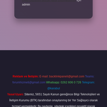
Uyku Düzenim Bozuk Nasıl Düzeltebilirim
için
admin
el giriş
betexper bahis
Reklam ve İletişim:
E-mail:
backlinkpaneli@gmail.com
Teams:
forumhizmeti@gmail.com
Whatsapp: 0262 606 0 726
Telegram:
@karabul
Yasal Uyarı:
Sitemiz, 5651 Sayılı Kanun gereğince Bilgi Teknolojileri ve
İletişim Kurumu (BTK) tarafından onaylanmış bir Yer Sağlayıcı olarak
hizmet vermektedir. Bu nedenle, sitedeki içerikleri proaktif olarak