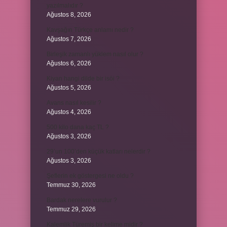
yazılmalıdır ?
Ağustos 8, 2026
Kavşağın Türkçe anlamı nedir ?
Ağustos 7, 2026
Birleşik zamanlı yüklem nasıl olur ?
Ağustos 6, 2026
Kiyan hangi dilde bir isöi ?
Ağustos 5, 2026
Avans nasıl kesilir ?
Ağustos 4, 2026
500 kilo dana kaç TL ?
Ağustos 3, 2026
29’un 100’den küçük katları nelerdir ?
Ağustos 3, 2026
Şeflerin ek göstergesi ne oldu ?
Temmuz 30, 2026
Bardak nerelere vurulur ?
Temmuz 29, 2026
Kalemlik Türemiş bir kelime midir ?