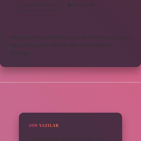
Internette
Devamını okuyun
Yorum Bırak
Ünlü
Olan
Kişilere
Ne
Denir
https://www.doktorforum.com.tr
https://hardshell.com.tr
https://modarazzi.com.tr
knight online
nttgame
Sitemap
SIDEBAR
SON YAZILAR
Teminat senedinin arka yüzüne hangi yazılar