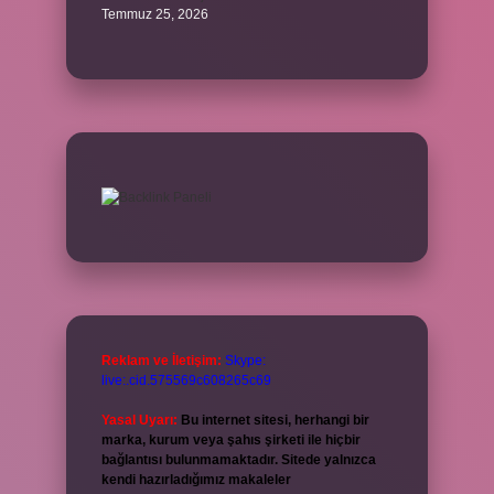
Temmuz 25, 2026
Reklam ve İletişim:
Skype:
live:.cid.575569c608265c69
Yasal Uyarı:
Bu internet sitesi, herhangi bir
marka, kurum veya şahıs şirketi ile hiçbir
bağlantısı bulunmamaktadır. Sitede yalnızca
kendi hazırladığımız makaleler