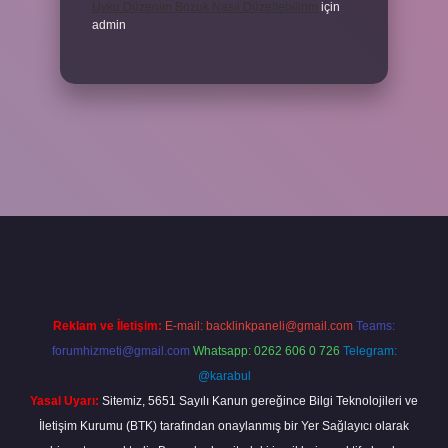
Uyku Düzenim Bozuk Nasıl Düzeltebilirim
için
admin
cel giriş
betexper bahis
Reklam ve İletişim:
E-mail:
backlinkpaneli@gmail.com
Teams:
forumhizmeti@gmail.com
Whatsapp: 0262 606 0 726
Telegram:
@karabul
Yasal Uyarı:
Sitemiz, 5651 Sayılı Kanun gereğince Bilgi Teknolojileri ve
İletişim Kurumu (BTK) tarafından onaylanmış bir Yer Sağlayıcı olarak