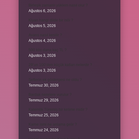
Birleşik zamanlı yüklem nasıl olur ?
Ağustos 6, 2026
Kiyan hangi dilde bir isöi ?
Ağustos 5, 2026
Avans nasıl kesilir ?
Ağustos 4, 2026
500 kilo dana kaç TL ?
Ağustos 3, 2026
29’un 100’den küçük katları nelerdir ?
Ağustos 3, 2026
Şeflerin ek göstergesi ne oldu ?
Temmuz 30, 2026
Bardak nerelere vurulur ?
Temmuz 29, 2026
Kalemlik Türemiş bir kelime midir ?
Temmuz 25, 2026
Karne ismi ne anlama gelir ?
Temmuz 24, 2026