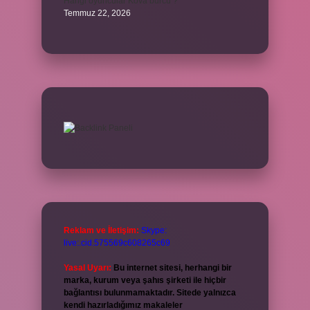
Hangi oyuncular Kova burcu ?
Temmuz 22, 2026
Reklam ve İletişim:
Skype:
live:.cid.575569c608265c69
Yasal Uyarı:
Bu internet sitesi, herhangi bir
marka, kurum veya şahıs şirketi ile hiçbir
bağlantısı bulunmamaktadır. Sitede yalnızca
kendi hazırladığımız makaleler