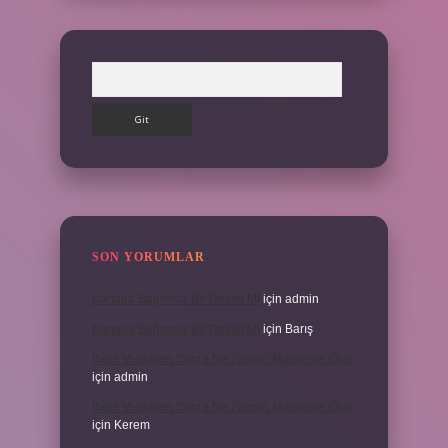
Arama
SON YORUMLAR
Kanada Bağımsız Bir Devlet Mi
için
admin
Kanada Bağımsız Bir Devlet Mi
için
Barış
Ifade Verdikten Sonra Ne Zaman Mahkeme Olur
için
admin
Ifade Verdikten Sonra Ne Zaman Mahkeme Olur
için
Kerem