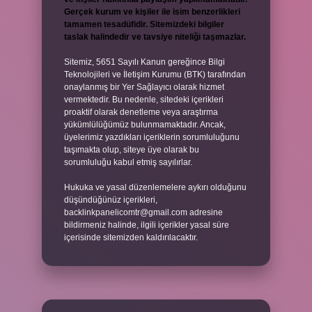
Gerçek kurum ve kişiler ile isim benzerlikleri
tamamen tesadüfidir. Sitemizdeki bilgiler
taslak halindedir ve tavsiye niteliği taşımazlar.
Sitemiz, 5651 Sayılı Kanun gereğince Bilgi
Teknolojileri ve İletişim Kurumu (BTK) tarafından
onaylanmış bir Yer Sağlayıcı olarak hizmet
vermektedir. Bu nedenle, sitedeki içerikleri
proaktif olarak denetleme veya araştırma
yükümlülüğümüz bulunmamaktadır. Ancak,
üyelerimiz yazdıkları içeriklerin sorumluluğunu
taşımakta olup, siteye üye olarak bu
sorumluluğu kabul etmiş sayılırlar.
Hukuka ve yasal düzenlemelere aykırı olduğunu
düşündüğünüz içerikleri,
backlinkpanelicomtr@gmail.com
adresine
bildirmeniz halinde, ilgili içerikler yasal süre
içerisinde sitemizden kaldırılacaktır.