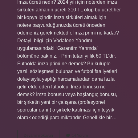
İmza ücreti nedir? 2024 yılı için noterden imza
sirküleri almanın ücreti 310 TL olup bu ücret her
bir kopya içindir. İmza sirküleri almak için
notere başvurduğunuzda ücreti önceden
ödemeniz gerekmektedir. İmza primi ne kadar?
Detaylı bilgi için Vodafone Yandım
uygulamasındaki “Garantim Yanmda”
bölümüne bakınız. · Prim tutarı yıllık 60 TL’dir.
Futbolda imza primi ne demek? Bir kulüple
yazılı sözleşmesi bulunan ve futbol faaliyetleri
dolayısıyla yaptığı harcamalardan daha fazla
gelir elde eden futbolcu. İmza bonusu ne
demek? İmza bonusu veya başlangıç ​​bonusu,
bir şirketin yeni bir çalışana (profesyonel
sporcular dahil) o şirkete katılması için teşvik
olarak ödediği para miktarıdır. Genellikle bir…
Imza
Devamını okuyun
14 Yorum