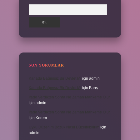
Arama
SON YORUMLAR
Kanada Bağımsız Bir Devlet Mi
için
admin
Kanada Bağımsız Bir Devlet Mi
için
Barış
Ifade Verdikten Sonra Ne Zaman Mahkeme Olur
için
admin
Ifade Verdikten Sonra Ne Zaman Mahkeme Olur
için
Kerem
Uyku Düzenim Bozuk Nasıl Düzeltebilirim
için
admin