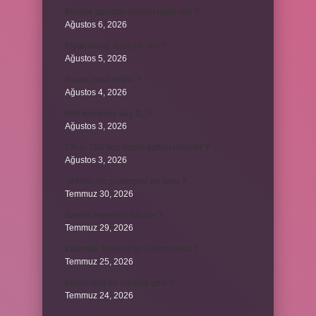
Birleşik zamanlı yüklem nasıl olur ?
Ağustos 6, 2026
Kiyan hangi dilde bir isöi ?
Ağustos 5, 2026
Avans nasıl kesilir ?
Ağustos 4, 2026
500 kilo dana kaç TL ?
Ağustos 3, 2026
29’un 100’den küçük katları nelerdir ?
Ağustos 3, 2026
Şeflerin ek göstergesi ne oldu ?
Temmuz 30, 2026
Bardak nerelere vurulur ?
Temmuz 29, 2026
Kalemlik Türemiş bir kelime midir ?
Temmuz 25, 2026
Karne ismi ne anlama gelir ?
Temmuz 24, 2026