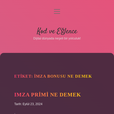
menüyü
aç
Anasayfa
Kod ve Eğlence
Gizlilik Politikası
Dijital dünyada neşeli bir yolculuk!
Yasal Uyarı
Hakkımızda
ETIKET:
İMZA BONUSU NE DEMEK
IMZA PRIMI NE DEMEK
Tarih: Eylül 23, 2024