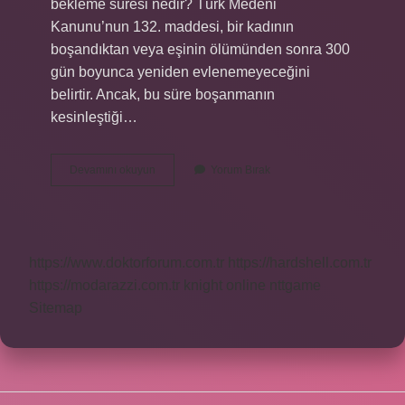
bekleme süresi nedir? Türk Medeni
Kanunu’nun 132. maddesi, bir kadının
boşandıktan veya eşinin ölümünden sonra 300
gün boyunca yeniden evlenemeyeceğini
belirtir. Ancak, bu süre boşanmanın
kesinleştiği…
Bekleme
Devamını okuyun
Yorum Bırak
Müddetinin
Kaldırılması
Ne
Kadar
Sürer
https://www.doktorforum.com.tr
https://hardshell.com.tr
https://modarazzi.com.tr
knight online
nttgame
Sitemap