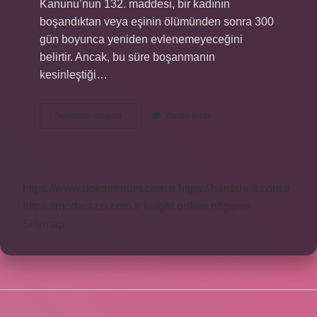
Kanunu’nun 132. maddesi, bir kadının
boşandıktan veya eşinin ölümünden sonra 300
gün boyunca yeniden evlenemeyeceğini
belirtir. Ancak, bu süre boşanmanın
kesinleştiği…
Bekleme
Devamını okuyun
Yorum Bırak
Müddetinin
Kaldırılması
Ne
Kadar
Sürer
https://www.doktorforum.com.tr
https://hardshell.com.tr
https://modarazzi.com.tr
knight online
nttgame
Sitemap