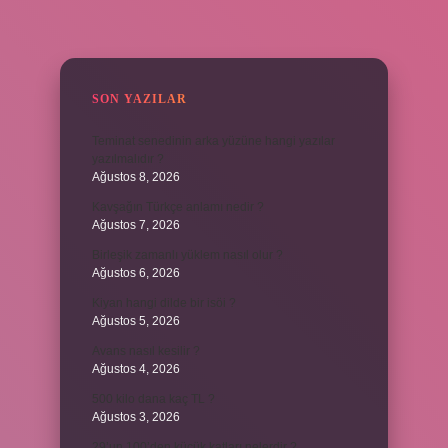
SIDEBAR
SON YAZILAR
Teminat senedinin arka yüzüne hangi yazılar
yazılmalıdır ?
Ağustos 8, 2026
Kavşağın Türkçe anlamı nedir ?
Ağustos 7, 2026
Birleşik zamanlı yüklem nasıl olur ?
Ağustos 6, 2026
Kiyan hangi dilde bir isöi ?
Ağustos 5, 2026
Avans nasıl kesilir ?
Ağustos 4, 2026
500 kilo dana kaç TL ?
Ağustos 3, 2026
29’un 100’den küçük katları nelerdir ?