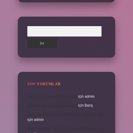
Arama
SON YORUMLAR
Kanada Bağımsız Bir Devlet Mi
için
admin
Kanada Bağımsız Bir Devlet Mi
için
Barış
Ifade Verdikten Sonra Ne Zaman Mahkeme Olur
için
admin
Ifade Verdikten Sonra Ne Zaman Mahkeme Olur