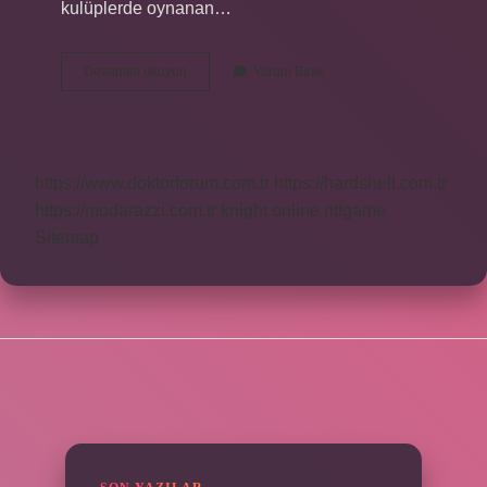
kulüplerde oynanan…
Hokey
Devamını okuyun
Yorum Bırak
Hangi
Ülkeye
Ait
https://www.doktorforum.com.tr
https://hardshell.com.tr
https://modarazzi.com.tr
knight online
nttgame
Sitemap
SIDEBAR