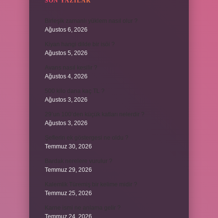
SON YAZILAR
Birleşik zamanlı yüklem nasıl olur ?
Ağustos 6, 2026
Kiyan hangi dilde bir isöi ?
Ağustos 5, 2026
Avans nasıl kesilir ?
Ağustos 4, 2026
500 kilo dana kaç TL ?
Ağustos 3, 2026
29’un 100’den küçük katları nelerdir ?
Ağustos 3, 2026
Şeflerin ek göstergesi ne oldu ?
Temmuz 30, 2026
Bardak nerelere vurulur ?
Temmuz 29, 2026
Kalemlik Türemiş bir kelime midir ?
Temmuz 25, 2026
Karne ismi ne anlama gelir ?
Temmuz 24, 2026