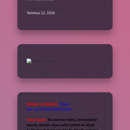
Hangi oyuncular Kova burcu ?
Temmuz 22, 2026
Reklam ve İletişim:
Skype:
live:.cid.575569c608265c69
Yasal Uyarı:
Bu internet sitesi, herhangi bir
marka, kurum veya şahıs şirketi ile hiçbir