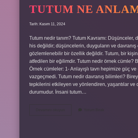
TUTUM NE ANLAM
Tarih: Kasım 11, 2024
Tutum nedir tanım? Tutum Kavramı: Düşünceler, duy
his değildir; düşüncelerin, duyguların ve davranı
gözlemlenebilir bir özellik değildir. Tutum, bir kiş
atfedilen bir eğilimdir. Tutum nedir örnek cümle? B
Örnek cümleler: 1- Anlayışlı tavrı hepimize güç ve
vazgeçmedi. Tutum nedir davranış bilimleri? Birey
tepkilerini etkileyen ve yönlendiren, yaşantılar ve
durumudur. İnsani tutum…
Tutum
Devamını okuyun
Yorum Bırak
Ne
Anlama
Gelir