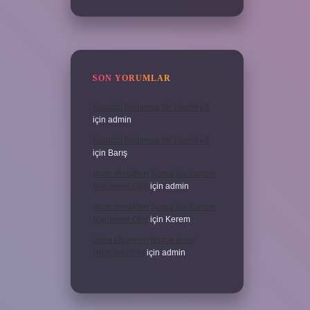
SON YORUMLAR
Kanada Bağımsız Bir Devlet Mi
için
admin
Kanada Bağımsız Bir Devlet Mi
için
Barış
Ifade Verdikten Sonra Ne Zaman
Mahkeme Olur
için
admin
Ifade Verdikten Sonra Ne Zaman
Mahkeme Olur
için
Kerem
Uyku Düzenim Bozuk Nasıl
Düzeltebilirim
için
admin