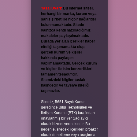
Yasal Uyarı:
Bu internet sitesi,
herhangi bir marka, kurum veya
şahıs şirketi ile hiçbir bağlantısı
bulunmamaktadır. Sitede
yalnızca kendi hazırladığımız
makaleler paylaşılmaktadır.
Burada yer alan içerikler haber
niteliği taşımamakta olup,
gerçek kurum ve kişiler
hakkında paylaşım
yapılmamaktadır. Gerçek kurum
ve kişiler ile isim benzerlikleri
tamamen tesadüfidir.
Sitemizdeki bilgiler taslak
halindedir ve tavsiye niteliği
taşımazlar.
Sitemiz, 5651 Sayılı Kanun
gereğince Bilgi Teknolojileri ve
İletişim Kurumu (BTK) tarafından
onaylanmış bir Yer Sağlayıcı
olarak hizmet vermektedir. Bu
nedenle, sitedeki içerikleri proaktif
olarak denetleme veya araştırma