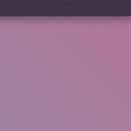
m.tr
https://modarazzi.com.tr
Sitemap