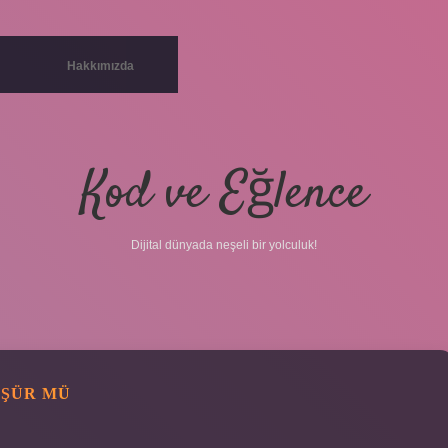
Hakkımızda
Kod ve Eğlence
Dijital dünyada neşeli bir yolculuk!
ÜŞÜR MÜ