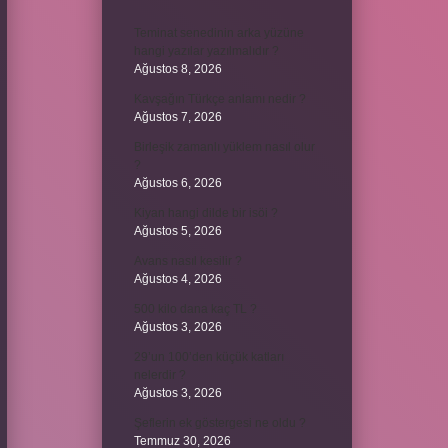
Teminat senedinin arka yüzüne
hangi yazılar yazılmalıdır ?
Ağustos 8, 2026
Kavşağın Türkçe anlamı nedir ?
Ağustos 7, 2026
Birleşik zamanlı yüklem nasıl olur
?
Ağustos 6, 2026
Kiyan hangi dilde bir isöi ?
Ağustos 5, 2026
Avans nasıl kesilir ?
Ağustos 4, 2026
500 kilo dana kaç TL ?
Ağustos 3, 2026
29’un 100’den küçük katları
nelerdir ?
Ağustos 3, 2026
Şeflerin ek göstergesi ne oldu ?
Temmuz 30, 2026