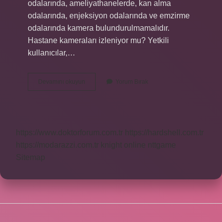
odalarında, ameliyathanelerde, kan alma
odalarında, enjeksiyon odalarında ve emzirme
odalarında kamera bulundurulmamalıdır.
Hastane kameraları izleniyor mu? Yetkili
kullanıcılar,…
Ameliyat
Devamını okuyun
Yorum Bırak
Odalarında
Kamera
Var
Mı
https://www.doktorforum.com.tr
https://hardshell.com.tr
https://modarazzi.com.tr
knight online
nttgame
Sitemap