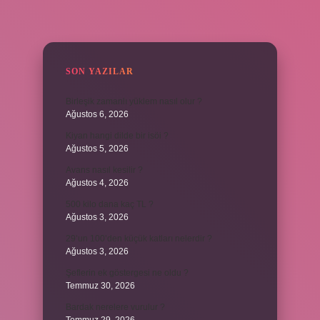
SIDEBAR
SON YAZILAR
Birleşik zamanlı yüklem nasıl olur ?
Ağustos 6, 2026
Kiyan hangi dilde bir isöi ?
Ağustos 5, 2026
Avans nasıl kesilir ?
Ağustos 4, 2026
500 kilo dana kaç TL ?
Ağustos 3, 2026
29’un 100’den küçük katları nelerdir ?
Ağustos 3, 2026
Şeflerin ek göstergesi ne oldu ?
Temmuz 30, 2026
Bardak nerelere vurulur ?