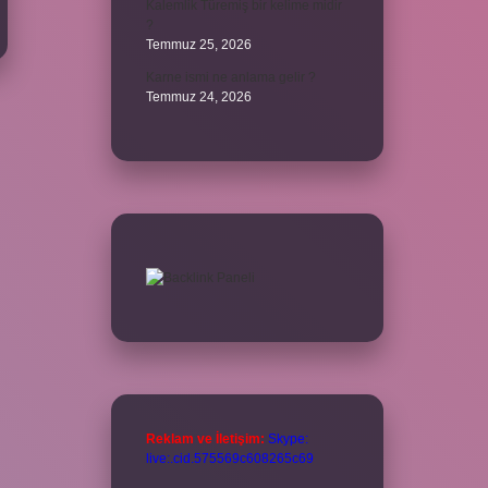
Kalemlik Türemiş bir kelime midir
?
Temmuz 25, 2026
Karne ismi ne anlama gelir ?
Temmuz 24, 2026
Reklam ve İletişim:
Skype:
live:.cid.575569c608265c69