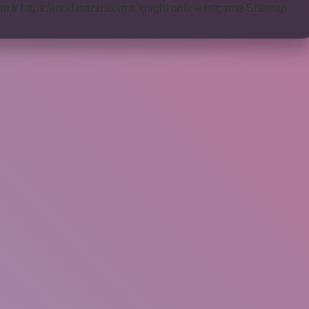
m.tr
https://modarazzi.com.tr
knight online
nttgame
Sitemap