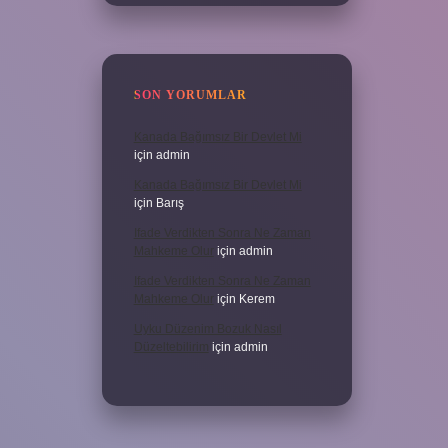
SON YORUMLAR
Kanada Bağımsız Bir Devlet Mi
için
admin
Kanada Bağımsız Bir Devlet Mi
için
Barış
Ifade Verdikten Sonra Ne Zaman
Mahkeme Olur
için
admin
Ifade Verdikten Sonra Ne Zaman
Mahkeme Olur
için
Kerem
Uyku Düzenim Bozuk Nasıl
Düzeltebilirim
için
admin