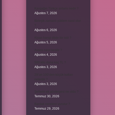
Kavşağın Türkçe anlamı nedir ?
Ağustos 7, 2026
Birleşik zamanlı yüklem nasıl olur
?
Ağustos 6, 2026
Kiyan hangi dilde bir isöi ?
Ağustos 5, 2026
Avans nasıl kesilir ?
Ağustos 4, 2026
500 kilo dana kaç TL ?
Ağustos 3, 2026
29’un 100’den küçük katları
nelerdir ?
Ağustos 3, 2026
Şeflerin ek göstergesi ne oldu ?
Temmuz 30, 2026
Bardak nerelere vurulur ?
Temmuz 29, 2026