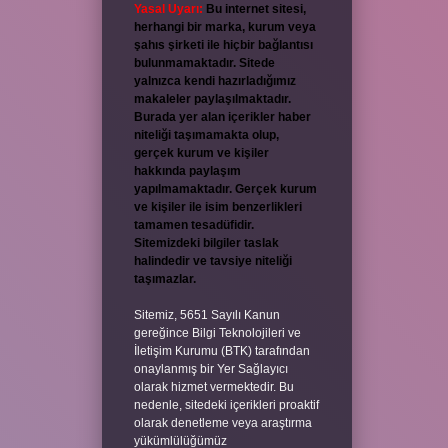
Yasal Uyarı:
Bu internet sitesi,
herhangi bir marka, kurum veya
şahıs şirketi ile hiçbir bağlantısı
bulunmamaktadır. Sitede
yalnızca kendi hazırladığımız
makaleler paylaşılmaktadır.
Burada yer alan içerikler haber
niteliği taşımamakta olup,
gerçek kurum ve kişiler
hakkında paylaşım
yapılmamaktadır. Gerçek kurum
ve kişiler ile isim benzerlikleri
tamamen tesadüfidir.
Sitemizdeki bilgiler taslak
halindedir ve tavsiye niteliği
taşımazlar.
Sitemiz, 5651 Sayılı Kanun
gereğince Bilgi Teknolojileri ve
İletişim Kurumu (BTK) tarafından
onaylanmış bir Yer Sağlayıcı
olarak hizmet vermektedir. Bu
nedenle, sitedeki içerikleri proaktif
olarak denetleme veya araştırma
yükümlülüğümüz