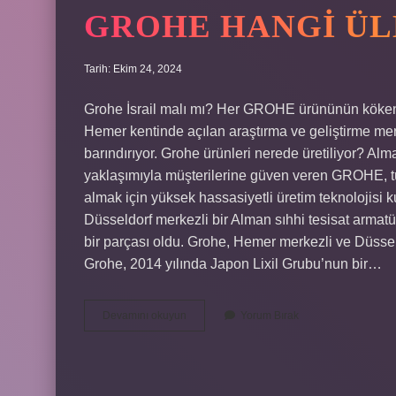
GROHE HANGI ÜL
Tarih: Ekim 24, 2024
Grohe İsrail malı mı? Her GROHE ürününün köken
Hemer kentinde açılan araştırma ve geliştirme merke
barındırıyor. Grohe ürünleri nerede üretiliyor? A
yaklaşımıyla müşterilerine güven veren GROHE, tü
almak için yüksek hassasiyetli üretim teknolojisi 
Düsseldorf merkezli bir Alman sıhhi tesisat armatür
bir parçası oldu. Grohe, Hemer merkezli ve Düsseldo
Grohe, 2014 yılında Japon Lixil Grubu’nun bir…
Grohe
Devamını okuyun
Yorum Bırak
Hangi
Ülkenin
Malı