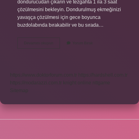
dondurucudan çıkarın ve tezgahta 1 ila 3 saat
çözülmesini bekleyin. Dondurulmuş ekmeğinizi
yavaşça çözülmesi için gece boyunca
buzdolabında bırakabilir ve bu sırada…
Buzluktan
Devamını okuyun
Yorum Bırak
Çıkarılan
Ekmek
Tekrar
Buzluğa
Konur
https://www.doktorforum.com.tr
https://hardshell.com.tr
Mu
https://modarazzi.com.tr
knight online
nttgame
Sitemap