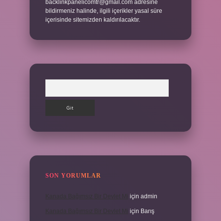
backlinkpanelicomtr@gmail.com
adresine
bildirmeniz halinde, ilgili içerikler yasal süre
içerisinde sitemizden kaldırılacaktır.
Arama
SON YORUMLAR
Kanada Bağımsız Bir Devlet Mi
için
admin
Kanada Bağımsız Bir Devlet Mi
için
Barış