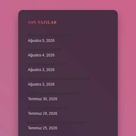
SIDEBAR
SON YAZILAR
Kiyan hangi dilde bir isöi ?
Ağustos 5, 2026
Avans nasıl kesilir ?
Ağustos 4, 2026
500 kilo dana kaç TL ?
Ağustos 3, 2026
29’un 100’den küçük katları nelerdir ?
Ağustos 3, 2026
Şeflerin ek göstergesi ne oldu ?
Temmuz 30, 2026
Bardak nerelere vurulur ?
Temmuz 29, 2026
Kalemlik Türemiş bir kelime midir ?
Temmuz 25, 2026