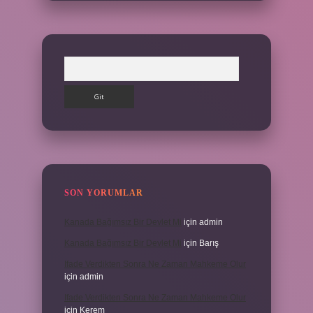
Arama
SON YORUMLAR
Kanada Bağımsız Bir Devlet Mi
için
admin
Kanada Bağımsız Bir Devlet Mi
için
Barış
Ifade Verdikten Sonra Ne Zaman Mahkeme Olur
için
admin
Ifade Verdikten Sonra Ne Zaman Mahkeme Olur
için
Kerem