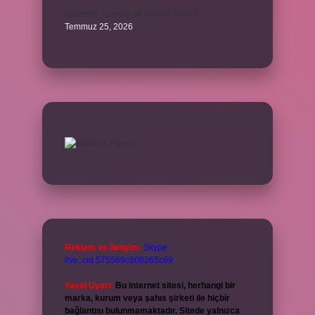
Kalemlik Türemiş bir kelime midir ?
Temmuz 25, 2026
Reklam ve İletişim:
Skype:
live:.cid.575569c608265c69
Yasal Uyarı:
Bu internet sitesi, herhangi bir
marka, kurum veya şahıs şirketi ile hiçbir
bağlantısı bulunmamaktadır. Sitede yalnızca