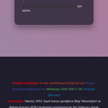
Uyku Düzenim Bozuk Nasıl Düzeltebilirim
için
admin
el giriş
betexper bahis
Reklam ve İletişim:
E-mail:
backlinkpaneli@gmail.com
Teams:
forumhizmeti@gmail.com
Whatsapp: 0262 606 0 726
Telegram:
@karabul
Yasal Uyarı:
Sitemiz, 5651 Sayılı Kanun gereğince Bilgi Teknolojileri ve
İletişim Kurumu (BTK) tarafından onaylanmış bir Yer Sağlayıcı olarak