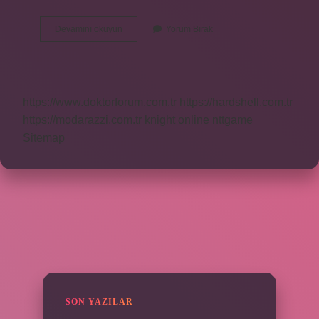
Aronya
Devamını okuyun
Yorum Bırak
Ve
Güvem
Aynı
Mı
https://www.doktorforum.com.tr
https://hardshell.com.tr
https://modarazzi.com.tr
knight online
nttgame
Sitemap
SIDEBAR
SON YAZILAR