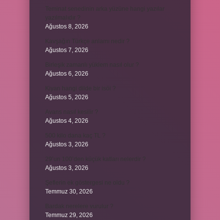
Teminat senedinin arka yüzüne hangi yazılar
yazılmalıdır ?
Ağustos 8, 2026
Kavşağın Türkçe anlamı nedir ?
Ağustos 7, 2026
Birleşik zamanlı yüklem nasıl olur ?
Ağustos 6, 2026
Kiyan hangi dilde bir isöi ?
Ağustos 5, 2026
Avans nasıl kesilir ?
Ağustos 4, 2026
500 kilo dana kaç TL ?
Ağustos 3, 2026
29’un 100’den küçük katları nelerdir ?
Ağustos 3, 2026
Şeflerin ek göstergesi ne oldu ?
Temmuz 30, 2026
Bardak nerelere vurulur ?
Temmuz 29, 2026