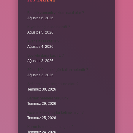
SON YAZILAR
Birleşik zamanlı yüklem nasıl olur ?
Ağustos 6, 2026
Kiyan hangi dilde bir isöi ?
Ağustos 5, 2026
Avans nasıl kesilir ?
Ağustos 4, 2026
500 kilo dana kaç TL ?
Ağustos 3, 2026
29’un 100’den küçük katları nelerdir ?
Ağustos 3, 2026
Şeflerin ek göstergesi ne oldu ?
Temmuz 30, 2026
Bardak nerelere vurulur ?
Temmuz 29, 2026
Kalemlik Türemiş bir kelime midir ?
Temmuz 25, 2026
Karne ismi ne anlama gelir ?
Temmuz 24, 2026