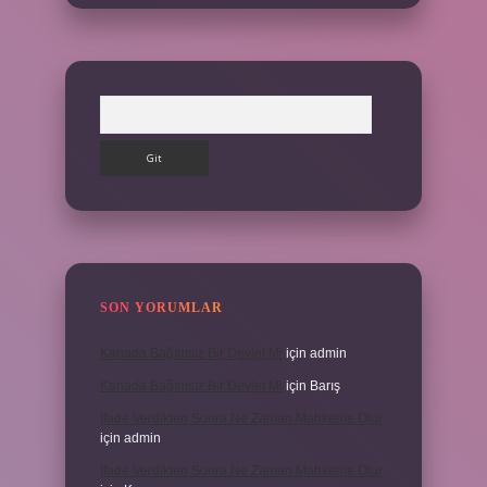
Arama
SON YORUMLAR
Kanada Bağımsız Bir Devlet Mi
için
admin
Kanada Bağımsız Bir Devlet Mi
için
Barış
Ifade Verdikten Sonra Ne Zaman Mahkeme Olur
için
admin
Ifade Verdikten Sonra Ne Zaman Mahkeme Olur