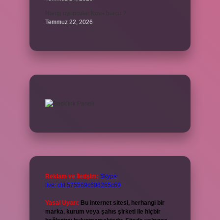
Hangi oyuncular Kova burcu ?
Temmuz 22, 2026
Reklam ve İletişim:
Skype:
live:.cid.575569c608265c69
Yasal Uyarı:
Bu internet sitesi, herhangi bir
marka, kurum veya şahıs şirketi ile hiçbir