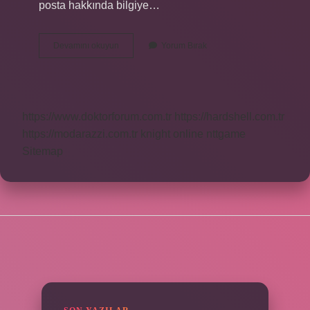
posta hakkında bilgiye…
Mail
Devamını okuyun
Yorum Bırak
Atarken
Konu
Kısmına
Ne
Yazılır
https://www.doktorforum.com.tr
https://hardshell.com.tr
https://modarazzi.com.tr
knight online
nttgame
Sitemap
SIDEBAR