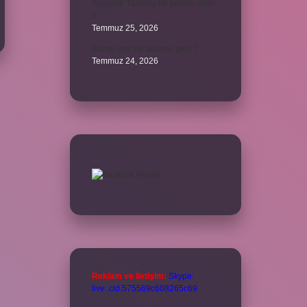
Kalemlik Türemiş bir kelime midir
?
Temmuz 25, 2026
Karne ismi ne anlama gelir ?
Temmuz 24, 2026
Reklam ve İletişim:
Skype:
live:.cid.575569c608265c69