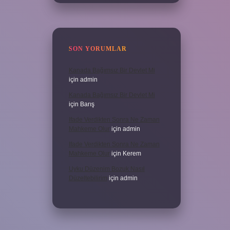
SON YORUMLAR
Kanada Bağımsız Bir Devlet Mi
için
admin
Kanada Bağımsız Bir Devlet Mi
için
Barış
Ifade Verdikten Sonra Ne Zaman
Mahkeme Olur
için
admin
Ifade Verdikten Sonra Ne Zaman
Mahkeme Olur
için
Kerem
Uyku Düzenim Bozuk Nasıl
Düzeltebilirim
için
admin