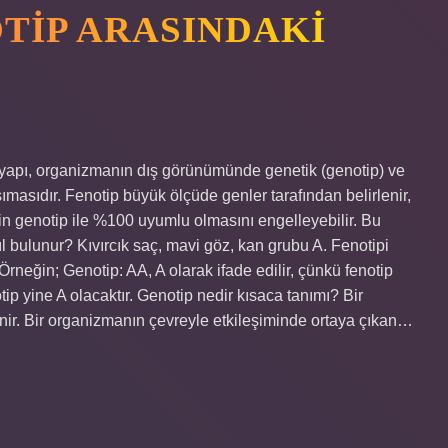
TIP ARASINDAKI
ış yapı, organizmanın dış görünümünde genetik (genotip) ve
ımasıdır. Fenotip büyük ölçüde genler tarafından belirlenir,
tipin genotip ile %100 uyumlu olmasını engelleyebilir. Bu
l bulunur? Kıvırcık saç, mavi göz, kan grubu A. Fenotipi
Örneğin; Genotip: AA, A olarak ifade edilir, çünkü fenotip
otip yine A olacaktır. Genotip nedir kısaca tanımı? Bir
nir. Bir organizmanın çevreyle etkileşiminde ortaya çıkan…