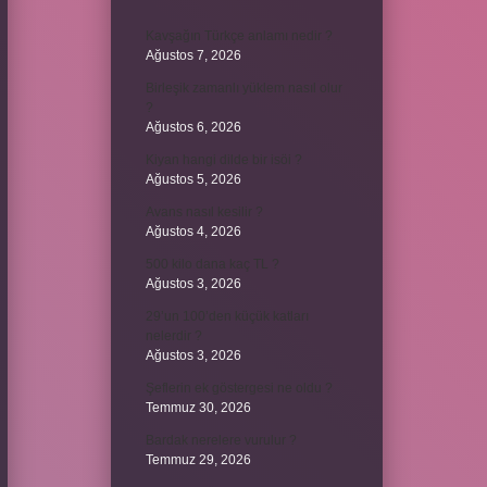
Kavşağın Türkçe anlamı nedir ?
Ağustos 7, 2026
Birleşik zamanlı yüklem nasıl olur
?
Ağustos 6, 2026
Kiyan hangi dilde bir isöi ?
Ağustos 5, 2026
Avans nasıl kesilir ?
Ağustos 4, 2026
500 kilo dana kaç TL ?
Ağustos 3, 2026
29’un 100’den küçük katları
nelerdir ?
Ağustos 3, 2026
Şeflerin ek göstergesi ne oldu ?
Temmuz 30, 2026
Bardak nerelere vurulur ?
Temmuz 29, 2026