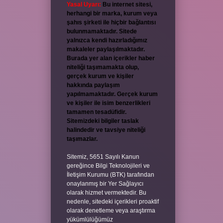
Yasal Uyarı:
Bu internet sitesi,
herhangi bir marka, kurum veya
şahıs şirketi ile hiçbir bağlantısı
bulunmamaktadır. Sitede
yalnızca kendi hazırladığımız
makaleler paylaşılmaktadır.
Burada yer alan içerikler haber
niteliği taşımamakta olup,
gerçek kurum ve kişiler
hakkında paylaşım
yapılmamaktadır. Gerçek kurum
ve kişiler ile isim benzerlikleri
tamamen tesadüfidir.
Sitemizdeki bilgiler taslak
halindedir ve tavsiye niteliği
taşımazlar.
Sitemiz, 5651 Sayılı Kanun
gereğince Bilgi Teknolojileri ve
İletişim Kurumu (BTK) tarafından
onaylanmış bir Yer Sağlayıcı
olarak hizmet vermektedir. Bu
nedenle, sitedeki içerikleri proaktif
olarak denetleme veya araştırma
yükümlülüğümüz