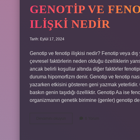
GENOTIP VE FENO
ILIŞKI NEDIR
Tarih: Eylül 17, 2024
Genotip ve fenotip ilişkisi nedir? Fenotip veya d
çevresel faktörlerin neden olduğu özelliklerin yans
ancak belirli koşullar altında diğer faktörler feno
duruma hipomorfizm denir. Genotip ve fenotip nası
yazarken etkisini gösteren geni yazmak yeterlidir. 
baskın genin taşıdığı özelliktir. Genotip Aa ise fen
organizmanın genetik birimine (genler) genotip de
Genotip
Devamını okuyun
6 Yorum
Ve
Fenotip
Arasındaki