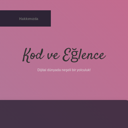
Hakkımızda
Kod ve Eğlence
Dijital dünyada neşeli bir yolculuk!