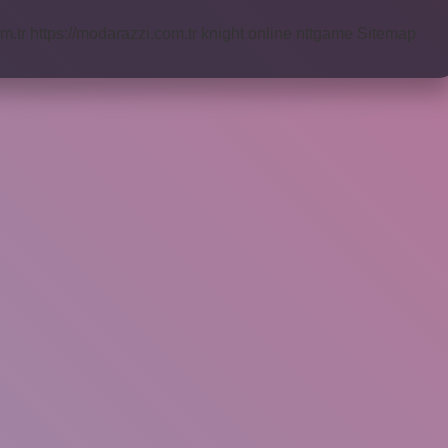
m.tr
https://modarazzi.com.tr
knight online
nttgame
Sitemap