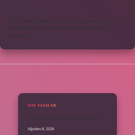
Temsil
Eder
https://www.doktorforum.com.tr
https://hardshell.com.tr
https://modarazzi.com.tr
knight online
nttgame
Sitemap
SIDEBAR
SON YAZILAR
Teminat senedinin arka yüzüne hangi yazılar
yazılmalıdır ?
Ağustos 8, 2026