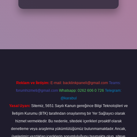
el giriş
betexper bahis
Reklam ve İletişim:
E-mail:
backlinkpaneli@gmail.com
Teams:
forumhizmeti@gmail.com
Whatsapp: 0262 606 0 726
Telegram:
@karabul
Yasal Uyarı:
Sitemiz, 5651 Sayılı Kanun gereğince Bilgi Teknolojileri ve
İletişim Kurumu (BTK) tarafından onaylanmış bir Yer Sağlayıcı olarak
hizmet vermektedir. Bu nedenle, sitedeki içerikleri proaktif olarak
denetleme veya araştırma yükümlülüğümüz bulunmamaktadır. Ancak,
üyelerimiz yazdıkları içeriklerin sorumluluğunu taşımakta olup, siteye