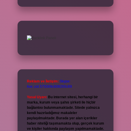
Reklam ve İletişim:
Skype:
live:.cid.575569c608265c69
Yasal Uyarı:
Bu internet sitesi, herhangi bir
marka, kurum veya şahıs şirketi ile hiçbir
bağlantısı bulunmamaktadır. Sitede yalnızca
kendi hazırladığımız makaleler
paylaşılmaktadır. Burada yer alan içerikler
haber niteliği taşımamakta olup, gerçek kurum
ve kişiler hakkında paylaşım yapılmamaktadır.