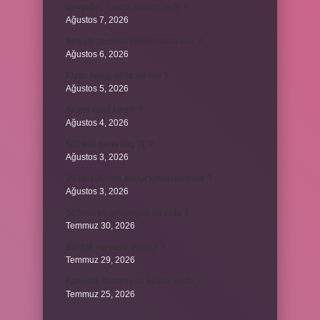
Kavşağın Türkçe anlamı nedir ?
Ağustos 7, 2026
Birleşik zamanlı yüklem nasıl olur ?
Ağustos 6, 2026
Kiyan hangi dilde bir isöi ?
Ağustos 5, 2026
Avans nasıl kesilir ?
Ağustos 4, 2026
500 kilo dana kaç TL ?
Ağustos 3, 2026
29’un 100’den küçük katları nelerdir ?
Ağustos 3, 2026
Şeflerin ek göstergesi ne oldu ?
Temmuz 30, 2026
Bardak nerelere vurulur ?
Temmuz 29, 2026
Kalemlik Türemiş bir kelime midir ?
Temmuz 25, 2026