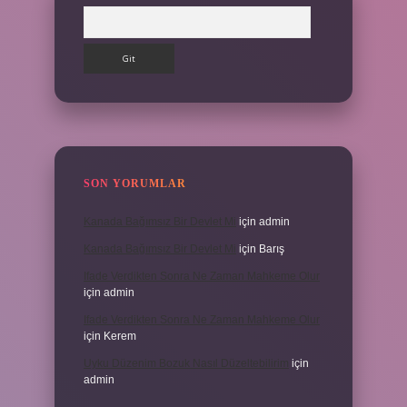
Arama
SON YORUMLAR
Kanada Bağımsız Bir Devlet Mi
için
admin
Kanada Bağımsız Bir Devlet Mi
için
Barış
Ifade Verdikten Sonra Ne Zaman Mahkeme Olur
için
admin
Ifade Verdikten Sonra Ne Zaman Mahkeme Olur
için
Kerem
Uyku Düzenim Bozuk Nasıl Düzeltebilirim
için
admin