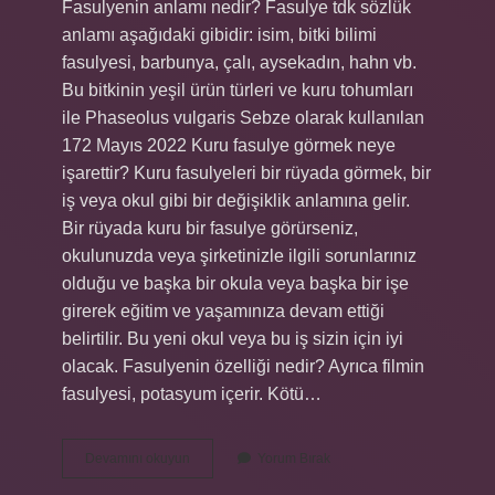
Fasulyenin anlamı nedir? Fasulye tdk sözlük
anlamı aşağıdaki gibidir: isim, bitki bilimi
fasulyesi, barbunya, çalı, aysekadın, hahn vb.
Bu bitkinin yeşil ürün türleri ve kuru tohumları
ile Phaseolus vulgaris Sebze olarak kullanılan
172 Mayıs 2022 Kuru fasulye görmek neye
işarettir? Kuru fasulyeleri bir rüyada görmek, bir
iş veya okul gibi bir değişiklik anlamına gelir.
Bir rüyada kuru bir fasulye görürseniz,
okulunuzda veya şirketinizle ilgili sorunlarınız
olduğu ve başka bir okula veya başka bir işe
girerek eğitim ve yaşamınıza devam ettiği
belirtilir. Bu yeni okul veya bu iş sizin için iyi
olacak. Fasulyenin özelliği nedir? Ayrıca filmin
fasulyesi, potasyum içerir. Kötü…
Fasulye
Devamını okuyun
Yorum Bırak
Neyi