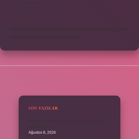
Neyi
Temsil
Eder
https://www.doktorforum.com.tr
https://hardshell.com.tr
https://modarazzi.com.tr
Sitemap
SIDEBAR
SON YAZILAR
Teminat senedinin arka yüzüne hangi yazılar
yazılmalıdır ?
Ağustos 8, 2026