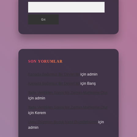
Arama
SON YORUMLAR
Kanada Bağımsız Bir Devlet Mi
için
admin
Kanada Bağımsız Bir Devlet Mi
için
Barış
Ifade Verdikten Sonra Ne Zaman Mahkeme Olur
için
admin
Ifade Verdikten Sonra Ne Zaman Mahkeme Olur
için
Kerem
Uyku Düzenim Bozuk Nasıl Düzeltebilirim
için
admin