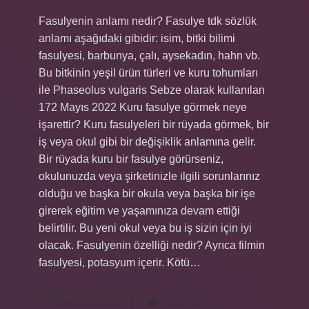
Fasulyenin anlamı nedir? Fasulye tdk sözlük
anlamı aşağıdaki gibidir: isim, bitki bilimi
fasulyesi, barbunya, çalı, aysekadın, hahn vb.
Bu bitkinin yeşil ürün türleri ve kuru tohumları
ile Phaseolus vulgaris Sebze olarak kullanılan
172 Mayıs 2022 Kuru fasulye görmek neye
işarettir? Kuru fasulyeleri bir rüyada görmek, bir
iş veya okul gibi bir değişiklik anlamına gelir.
Bir rüyada kuru bir fasulye görürseniz,
okulunuzda veya şirketinizle ilgili sorunlarınız
olduğu ve başka bir okula veya başka bir işe
girerek eğitim ve yaşamınıza devam ettiği
belirtilir. Bu yeni okul veya bu iş sizin için iyi
olacak. Fasulyenin özelliği nedir? Ayrıca filmin
fasulyesi, potasyum içerir. Kötü…
Fasulye
Devamını okuyun
Yorum Bırak