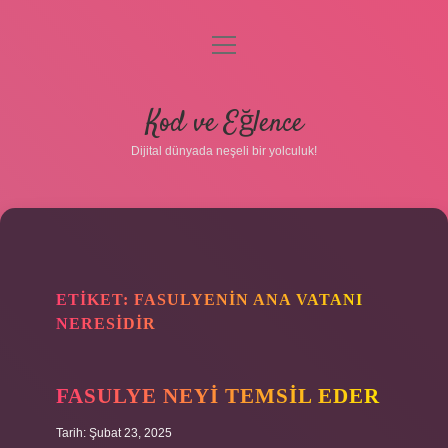
menüyü
aç
Anasayfa
Kod ve Eğlence
Gizlilik Politikası
Dijital dünyada neşeli bir yolculuk!
Yasal Uyarı
Hakkımızda
ETIKET:
FASULYENIN ANA VATANI
NERESIDIR
FASULYE NEYI TEMSIL EDER
Tarih: Şubat 23, 2025