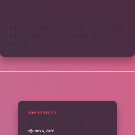
Ne
Demek
https://www.doktorforum.com.tr
https://hardshell.com.tr
https://modarazzi.com.tr
knight online
nttgame
Sitemap
SIDEBAR
SON YAZILAR
Birleşik zamanlı yüklem nasıl olur ?
Ağustos 6, 2026