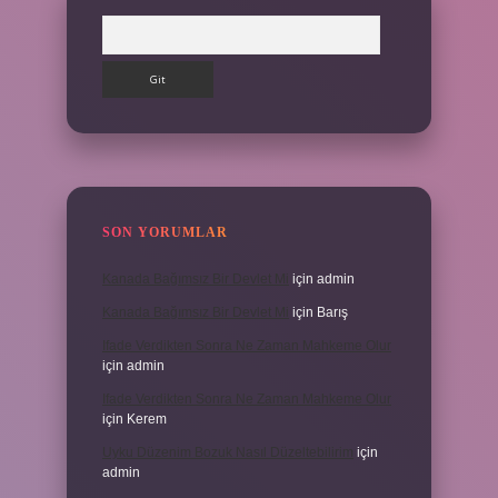
Arama
SON YORUMLAR
Kanada Bağımsız Bir Devlet Mi
için
admin
Kanada Bağımsız Bir Devlet Mi
için
Barış
Ifade Verdikten Sonra Ne Zaman Mahkeme Olur
için
admin
Ifade Verdikten Sonra Ne Zaman Mahkeme Olur
için
Kerem
Uyku Düzenim Bozuk Nasıl Düzeltebilirim
için
admin