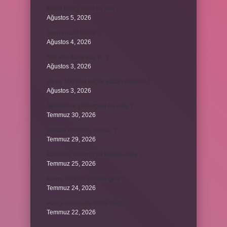
Kiyan hangi dilde bir isöi ?
Ağustos 5, 2026
Avans nasıl kesilir ?
Ağustos 4, 2026
500 kilo dana kaç TL ?
Ağustos 3, 2026
29’un 100’den küçük katları nelerdir ?
Ağustos 3, 2026
Şeflerin ek göstergesi ne oldu ?
Temmuz 30, 2026
Bardak nerelere vurulur ?
Temmuz 29, 2026
Kalemlik Türemiş bir kelime midir ?
Temmuz 25, 2026
Karne ismi ne anlama gelir ?
Temmuz 24, 2026
Hangi oyuncular Kova burcu ?
Temmuz 22, 2026