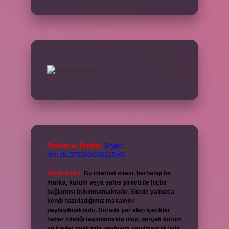
Reklam ve İletişim:
Skype:
live:.cid.575569c608265c69
Yasal Uyarı:
Bu internet sitesi, herhangi bir
marka, kurum veya şahıs şirketi ile hiçbir
bağlantısı bulunmamaktadır. Sitede yalnızca
kendi hazırladığımız makaleler
paylaşılmaktadır. Burada yer alan içerikler
haber niteliği taşımamakta olup, gerçek kurum
ve kişiler hakkında paylaşım yapılmamaktadır.