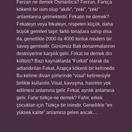
Ferzan ne demek Osmanlıca? Ferzan, Farsça
kökenli bir isim olup “akıllı”, “zeki”, “zeki”
anlamlarına gelmektedir. Firkatın ne demek?
Fırkateyn veya firkateyn, nispeten küçük, daha
büyük gemileri taşır; farklı tonajlara sahip olsa
da, genellikle 2000 ila 4000 tonluk modern bir
savaş gemisidir. Günümüz Batı donanmalarının
destroyerine karşılık gelir. Firkat ne demek din
kültürü? Bazı kaynaklarda “Furkat” olarak da
adlandırılan Fırkat, Arapça kökenli bir kelimedir.
Bu kelime divan şiirlerinde “visal” kelimesiyle
birlikte kullanılır. Visal, kavuşma, hasretin yok
edilmesi anlamına gelir. Fırkat, ayrılık anlamına
gelir. Fahir türkçe ne demek? Fahir, erkek
çocukları için Türkçe bir isimdir. Genellikle “en
yüksek kalite” anlamına gelen ancak…
Firzan
Devamını okuyun
10 Yorum