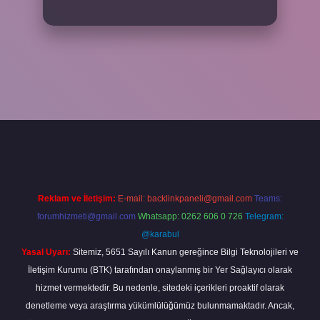
el giriş
betexper bahis
Reklam ve İletişim:
E-mail:
backlinkpaneli@gmail.com
Teams:
forumhizmeti@gmail.com
Whatsapp: 0262 606 0 726
Telegram:
@karabul
Yasal Uyarı:
Sitemiz, 5651 Sayılı Kanun gereğince Bilgi Teknolojileri ve
İletişim Kurumu (BTK) tarafından onaylanmış bir Yer Sağlayıcı olarak
hizmet vermektedir. Bu nedenle, sitedeki içerikleri proaktif olarak
denetleme veya araştırma yükümlülüğümüz bulunmamaktadır. Ancak,