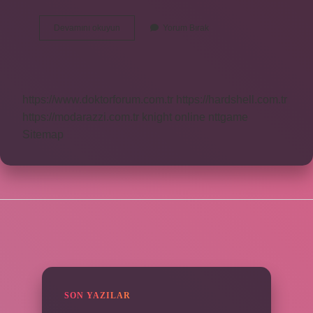
Reklam
Devamını okuyun
Yorum Bırak
Izleyerek
Para
Kazanma
Gerçek
Mi
https://www.doktorforum.com.tr
https://hardshell.com.tr
https://modarazzi.com.tr
knight online
nttgame
Sitemap
SIDEBAR
SON YAZILAR