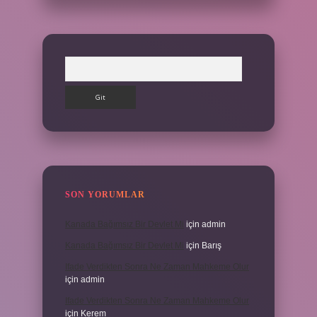
Arama
SON YORUMLAR
Kanada Bağımsız Bir Devlet Mi
için
admin
Kanada Bağımsız Bir Devlet Mi
için
Barış
Ifade Verdikten Sonra Ne Zaman Mahkeme Olur
için
admin
Ifade Verdikten Sonra Ne Zaman Mahkeme Olur
için
Kerem