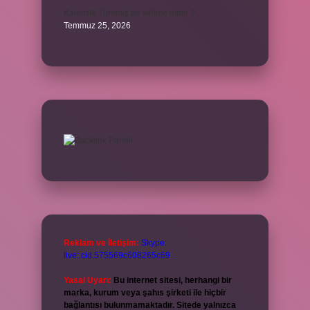
Kalemlik Türemiş bir kelime midir ?
Temmuz 25, 2026
Reklam ve İletişim:
Skype:
live:.cid.575569c608265c69
Yasal Uyarı:
Bu internet sitesi, herhangi bir
marka, kurum veya şahıs şirketi ile hiçbir
bağlantısı bulunmamaktadır. Sitede yalnızca