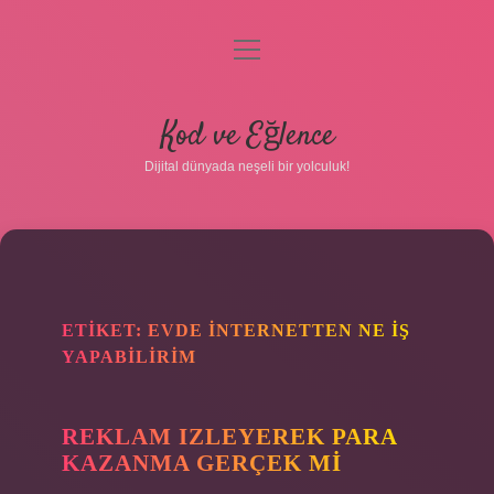
menüyü
aç
Anasayfa
Kod ve Eğlence
Gizlilik Politikası
Dijital dünyada neşeli bir yolculuk!
Yasal Uyarı
Hakkımızda
ETIKET:
EVDE INTERNETTEN NE IŞ
YAPABILIRIM
REKLAM IZLEYEREK PARA
KAZANMA GERÇEK MI