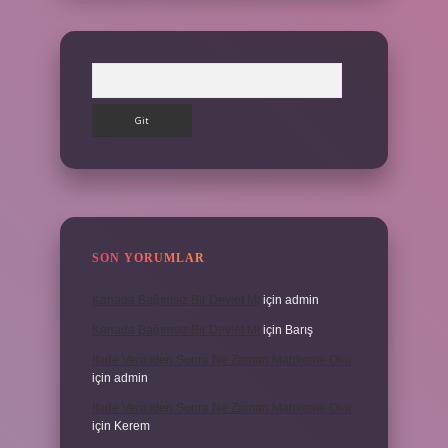
Arama
SON YORUMLAR
Kanada Bağımsız Bir Devlet Mi
için
admin
Kanada Bağımsız Bir Devlet Mi
için
Barış
Ifade Verdikten Sonra Ne Zaman Mahkeme Olur
için
admin
Ifade Verdikten Sonra Ne Zaman Mahkeme Olur
için
Kerem