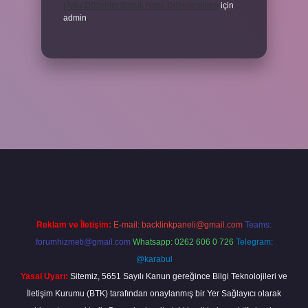
Uyku Düzenim Bozuk Nasıl Düzeltebilirim
için
admin
cel giriş
betexper bahis
Reklam ve İletişim:
E-mail:
backlinkpaneli@gmail.com
Teams:
forumhizmeti@gmail.com
Whatsapp: 0262 606 0 726
Telegram:
@karabul
Yasal Uyarı:
Sitemiz, 5651 Sayılı Kanun gereğince Bilgi Teknolojileri ve
İletişim Kurumu (BTK) tarafından onaylanmış bir Yer Sağlayıcı olarak