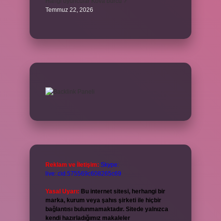
Hangi oyuncular Kova burcu ?
Temmuz 22, 2026
Reklam ve İletişim:
Skype:
live:.cid.575569c608265c69
Yasal Uyarı:
Bu internet sitesi, herhangi bir
marka, kurum veya şahıs şirketi ile hiçbir
bağlantısı bulunmamaktadır. Sitede yalnızca
kendi hazırladığımız makaleler