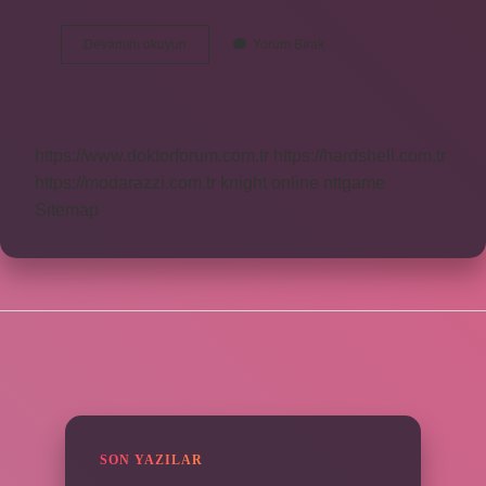
Kurtların
Devamını okuyun
Yorum Bırak
Atası
Kimdir
https://www.doktorforum.com.tr
https://hardshell.com.tr
https://modarazzi.com.tr
knight online
nttgame
Sitemap
SIDEBAR
SON YAZILAR