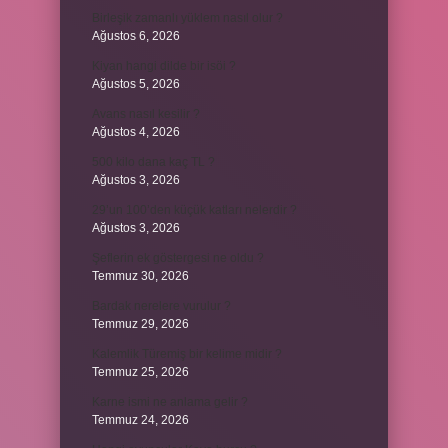
Birleşik zamanlı yüklem nasıl olur ?
Ağustos 6, 2026
Kiyan hangi dilde bir isöi ?
Ağustos 5, 2026
Avans nasıl kesilir ?
Ağustos 4, 2026
500 kilo dana kaç TL ?
Ağustos 3, 2026
29’un 100’den küçük katları nelerdir ?
Ağustos 3, 2026
Şeflerin ek göstergesi ne oldu ?
Temmuz 30, 2026
Bardak nerelere vurulur ?
Temmuz 29, 2026
Kalemlik Türemiş bir kelime midir ?
Temmuz 25, 2026
Karne ismi ne anlama gelir ?
Temmuz 24, 2026