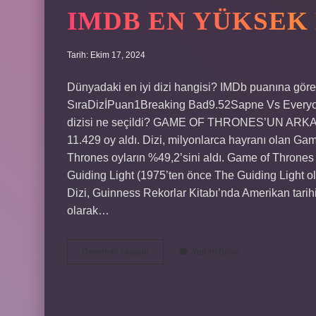
IMDB EN YÜKSEK 
Tarih: Ekim 17, 2024
Dünyadaki en iyi dizi hangisi? IMDb puanına göre d
SıraDizİPuan1Breaking Bad9.52Sapne Vs Everyon
dizisi ne seçildi? GAME OF THRONES’UN ARKASI
11.429 oy aldı. Dizi, milyonlarca hayranı olan Gam
Thrones oyların %49,2’sini aldı. Game of Thrones
Guiding Light (1975’ten önce The Guiding Light olar
Dizi, Guinness Rekorlar Kitabı’nda Amerikan tarih
olarak…
Imdb
Devamını okuyun
Yorum Bırak
En
Yüksek
Dizi
Hangisi