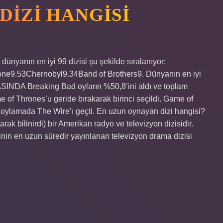
DIZI HANGISI
ünyanın en iyi 99 dizisi şu şekilde sıralanıyor:
e9.53Chernobyl9.34Band of Brothers9. Dünyanın en iyi
NDA Breaking Bad oyların %50,8’ini aldı ve toplam
e of Thrones’u geride bırakarak birinci seçildi. Game of
 oylamada The Wire’ı geçti. En uzun oynayan dizi hangisi?
ak bilinirdi) bir Amerikan radyo ve televizyon dizisidir.
inin en uzun süredir yayınlanan televizyon drama dizisi