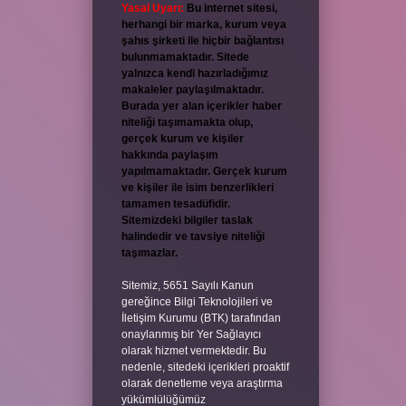
Yasal Uyarı:
Bu internet sitesi,
herhangi bir marka, kurum veya
şahıs şirketi ile hiçbir bağlantısı
bulunmamaktadır. Sitede
yalnızca kendi hazırladığımız
makaleler paylaşılmaktadır.
Burada yer alan içerikler haber
niteliği taşımamakta olup,
gerçek kurum ve kişiler
hakkında paylaşım
yapılmamaktadır. Gerçek kurum
ve kişiler ile isim benzerlikleri
tamamen tesadüfidir.
Sitemizdeki bilgiler taslak
halindedir ve tavsiye niteliği
taşımazlar.
Sitemiz, 5651 Sayılı Kanun
gereğince Bilgi Teknolojileri ve
İletişim Kurumu (BTK) tarafından
onaylanmış bir Yer Sağlayıcı
olarak hizmet vermektedir. Bu
nedenle, sitedeki içerikleri proaktif
olarak denetleme veya araştırma
yükümlülüğümüz