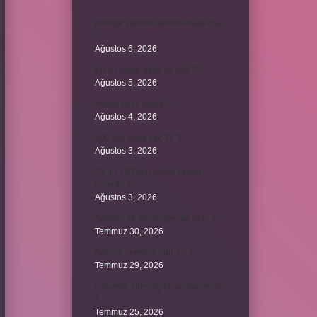
Birleşik zamanlı yüklem nasıl olur
?
Ağustos 6, 2026
Kiyan hangi dilde bir isöi ?
Ağustos 5, 2026
Avans nasıl kesilir ?
Ağustos 4, 2026
500 kilo dana kaç TL ?
Ağustos 3, 2026
29’un 100’den küçük katları
nelerdir ?
Ağustos 3, 2026
Şeflerin ek göstergesi ne oldu ?
Temmuz 30, 2026
Bardak nerelere vurulur ?
Temmuz 29, 2026
Kalemlik Türemiş bir kelime midir
?
Temmuz 25, 2026