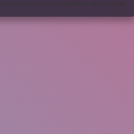
m.tr
https://modarazzi.com.tr
knight online
nttgame
Sitemap