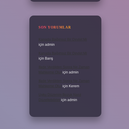
SON YORUMLAR
Kanada Bağımsız Bir Devlet Mi
için
admin
Kanada Bağımsız Bir Devlet Mi
için
Barış
Ifade Verdikten Sonra Ne Zaman
Mahkeme Olur
için
admin
Ifade Verdikten Sonra Ne Zaman
Mahkeme Olur
için
Kerem
Uyku Düzenim Bozuk Nasıl
Düzeltebilirim
için
admin