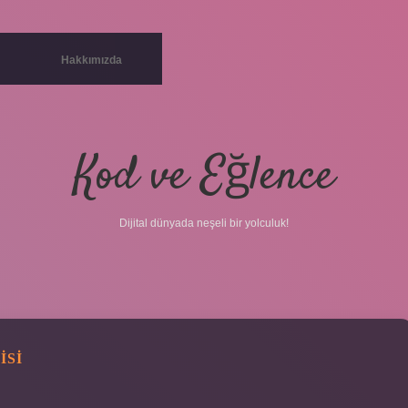
Hakkımızda
Kod ve Eğlence
Dijital dünyada neşeli bir yolculuk!
ISI